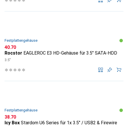
Festplattengehäuse
CHF
40.70
Rocstor
EAGLEROC E3 HD-Gehäuse für 3.5" SATA-HDD
3.5"
Festplattengehäuse
CHF
38.70
Icy Box
Stardom U6 Series für 1x 3.5" / USB2 & Firewire