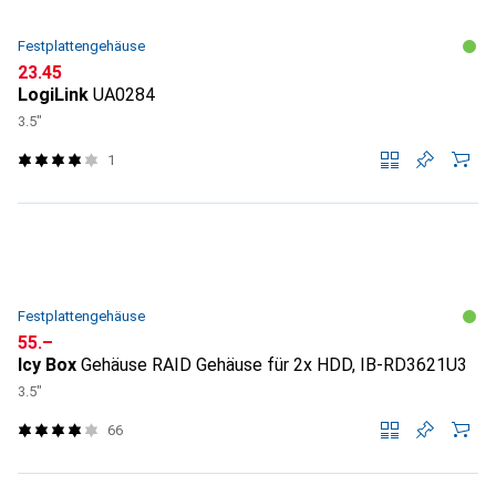
Festplattengehäuse
CHF
23.45
LogiLink
UA0284
3.5"
1
Festplattengehäuse
CHF
55.–
Icy Box
Gehäuse RAID Gehäuse für 2x HDD, IB-RD3621U3
3.5"
66