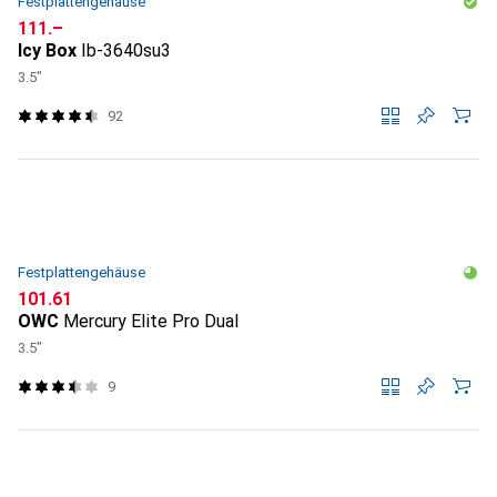
Festplattengehäuse
CHF
111.–
Icy Box
Ib-3640su3
3.5"
92
Festplattengehäuse
CHF
101.61
OWC
Mercury Elite Pro Dual
3.5"
9