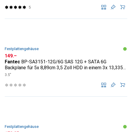
5
Festplattengehäuse
CHF
149.–
Fantec
BP-SA3151-12G/6G SAS 12G + SATA 6G
Backplane für 5x 8,89cm 3,5 Zoll HDD in einem 3x 13,335
cm
3.5"
Festplattengehäuse