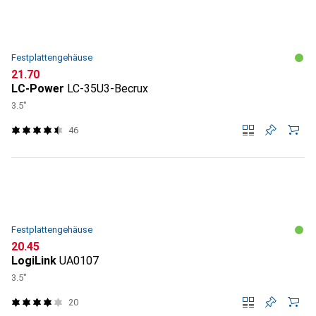
Festplattengehäuse
CHF
21.70
LC-Power
LC-35U3-Becrux
3.5"
46
Festplattengehäuse
CHF
20.45
LogiLink
UA0107
3.5"
20