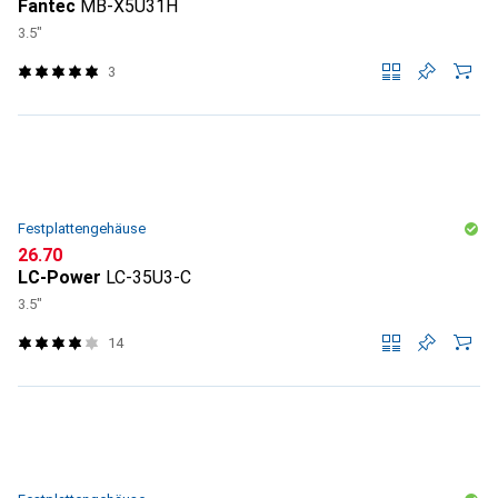
Fantec
MB-X5U31H
3.5"
3
Festplattengehäuse
CHF
26.70
LC-Power
LC-35U3-C
3.5"
14