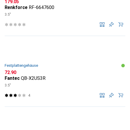
CHF
179.05
Renkforce
RF-6647600
3.5"
Festplattengehäuse
CHF
72.90
Fantec
QB-X2US3R
3.5"
4