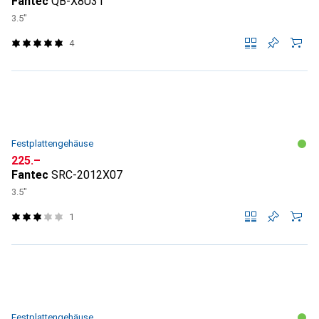
Fantec
QB-X8U31
3.5"
4
Festplattengehäuse
CHF
225.–
Fantec
SRC-2012X07
3.5"
1
Festplattengehäuse