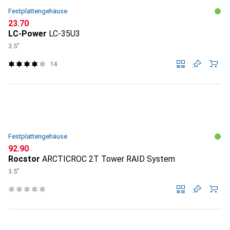
Festplattengehäuse
CHF
23.70
LC-Power
LC-35U3
3.5"
14
Festplattengehäuse
CHF
92.90
Rocstor
ARCTICROC 2T Tower RAID System
3.5"