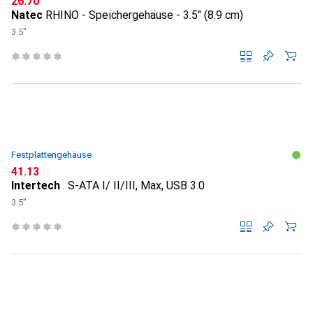
CHF
26.70
Natec
RHINO - Speichergehäuse - 3.5" (8.9 cm)
3.5"
Festplattengehäuse
CHF
41.13
Intertech
. S-ATA I/ II/III, Max, USB 3.0
3.5"