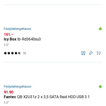
Festplattengehäuse
CHF
161.–
Icy Box
Ib-Rd3640su3
3.5"
92
Festplattengehäuse
CHF
91.90
Fantec
QB-X2U31z 2 x 3,5 SATA Raid HDD USB 3.1
3.5"