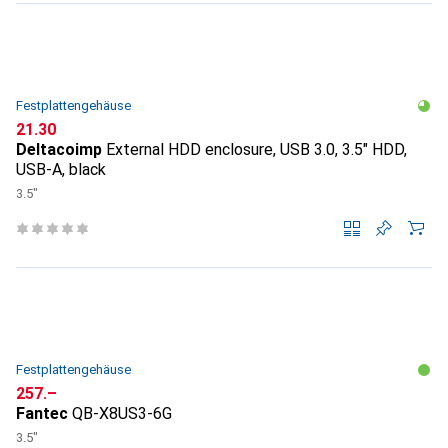
Festplattengehäuse
CHF
21.30
Deltacoimp
External HDD enclosure, USB 3.0, 3.5" HDD,
USB-A, black
3.5"
Festplattengehäuse
CHF
257.–
Fantec
QB-X8US3-6G
3.5"