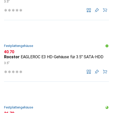
3.5"
Festplattengehäuse
CHF
40.70
Rocstor
EAGLEROC E3 HD-Gehäuse für 3.5" SATA-HDD
3.5"
Festplattengehäuse