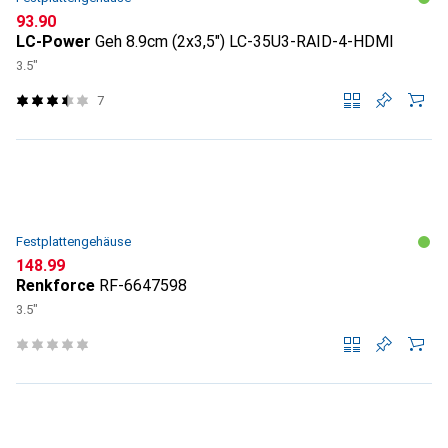
CHF
93.90
LC-Power
Geh 8.9cm (2x3,5") LC-35U3-RAID-4-HDMI
3.5"
7
Festplattengehäuse
CHF
148.99
Renkforce
RF-6647598
3.5"