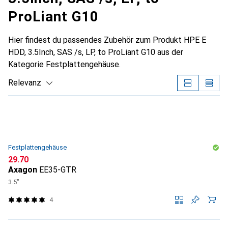
ProLiant G10
Hier findest du passendes Zubehör zum Produkt HPE E
HDD, 3.5Inch, SAS /s, LP, to ProLiant G10 aus der
Kategorie Festplattengehäuse.
Relevanz
Produktliste
Festplattengehäuse
CHF
29.70
Axagon
EE35-GTR
3.5"
4