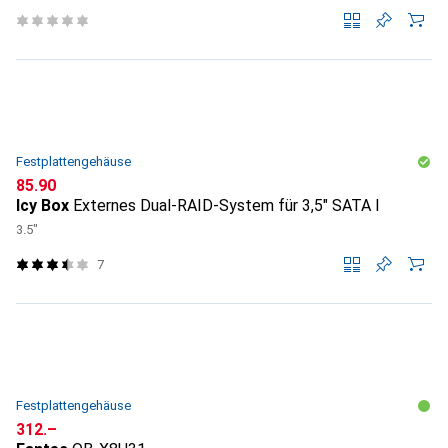
Festplattengehäuse
CHF
85.90
Icy Box
Externes Dual-RAID-System für 3,5" SATA I
3.5"
7
Festplattengehäuse
CHF
312.–