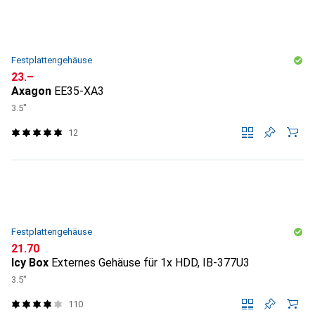
Festplattengehäuse
CHF
23.–
Axagon
EE35-XA3
3.5"
12
Festplattengehäuse
CHF
21.70
Icy Box
Externes Gehäuse für 1x HDD, IB-377U3
3.5"
110