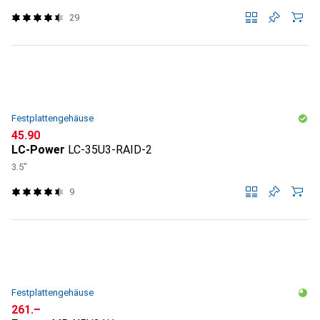
29
Festplattengehäuse
CHF
45.90
LC-Power
LC-35U3-RAID-2
3.5"
9
Festplattengehäuse
CHF
261.–