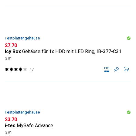
Festplattengehäuse
CHF
27.70
Icy Box
Gehäuse für 1x HDD mit LED Ring, IB-377-C31
3.5"
47
Festplattengehäuse
CHF
23.70
i-tec
MySafe Advance
3.5"