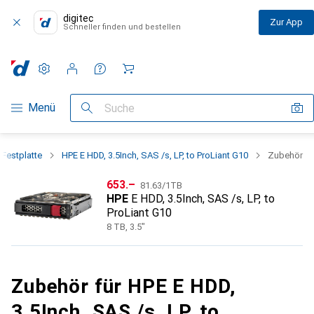
digitec
Zur App
Schneller finden und bestellen
Einstellungen
Kundenkonto
Vergleichslisten
Merklisten
Warenkorb
Navigation nach Kategorien
Menü
Suche
Festplatte
HPE E HDD, 3.5Inch, SAS /s, LP, to ProLiant G10
Zubehör
CHF
CHF
653.–
81.63
/
1TB
HPE
E HDD, 3.5Inch, SAS /s, LP, to
ProLiant G10
8 TB, 3.5"
Zubehör für HPE E HDD,
3.5Inch, SAS /s, LP, to