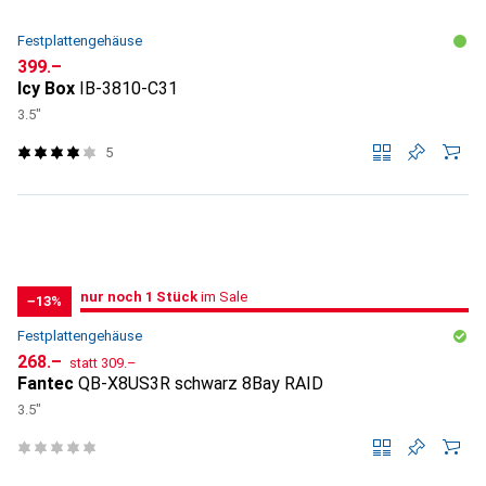
Festplattengehäuse
CHF
399.–
Icy Box
IB-3810-C31
3.5"
5
noch 1 Stück
nur noch 1 Stück
im Sale
im Sale
−13%
Festplattengehäuse
CHF
CHF
268.–
statt
309.–
Fantec
QB-X8US3R schwarz 8Bay RAID
3.5"