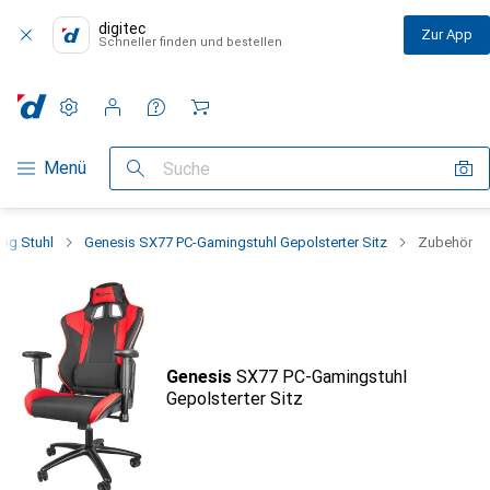
digitec
Zur App
Schneller finden und bestellen
Einstellungen
Kundenkonto
Vergleichslisten
Merklisten
Warenkorb
Navigation nach Kategorien
Menü
Suche
ng Stuhl
Genesis SX77 PC-Gamingstuhl Gepolsterter Sitz
Zubehör
Genesis
SX77 PC-Gamingstuhl
Gepolsterter Sitz