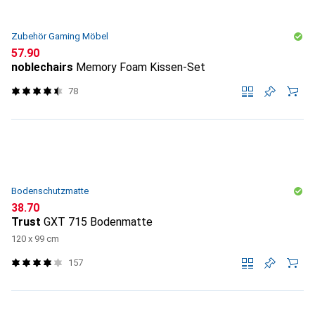
Zubehör Gaming Möbel
CHF
57.90
noblechairs
Memory Foam Kissen-Set
78
Bodenschutzmatte
CHF
38.70
Trust
GXT 715 Bodenmatte
120 x 99 cm
157