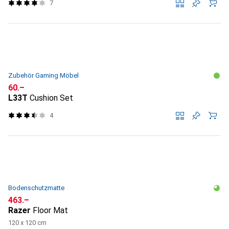
7
Zubehör Gaming Möbel
CHF
60.–
L33T
Cushion Set
4
Bodenschutzmatte
CHF
463.–
Razer
Floor Mat
120 x 120 cm