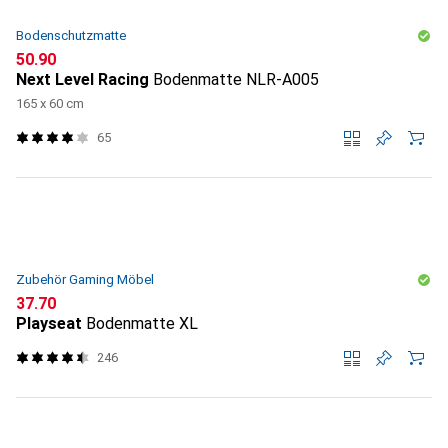
Bodenschutzmatte
CHF
50.90
Next Level Racing
Bodenmatte NLR-A005
165 x 60 cm
65
Zubehör Gaming Möbel
CHF
37.70
Playseat
Bodenmatte XL
246