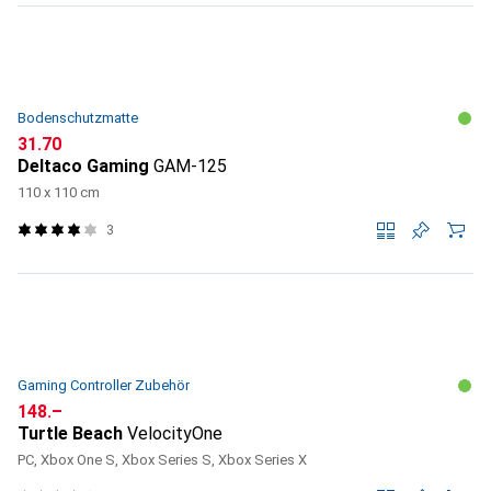
Bodenschutzmatte
CHF
31.70
Deltaco Gaming
GAM-125
110 x 110 cm
3
Gaming Controller Zubehör
CHF
148.–
Turtle Beach
VelocityOne
PC, Xbox One S, Xbox Series S, Xbox Series X