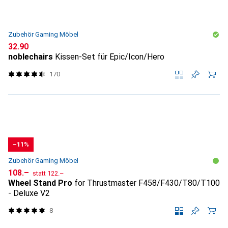
Zubehör Gaming Möbel
CHF
32.90
noblechairs
Kissen-Set für Epic/Icon/Hero
170
−11%
Zubehör Gaming Möbel
CHF
CHF
108.–
statt
122.–
Wheel Stand Pro
for Thrustmaster F458/F430/T80/T100
- Deluxe V2
8