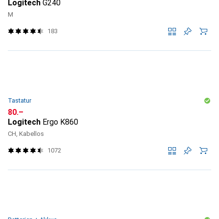
Logitech
G240
M
183
Tastatur
CHF
80.–
Logitech
Ergo K860
CH, Kabellos
1072