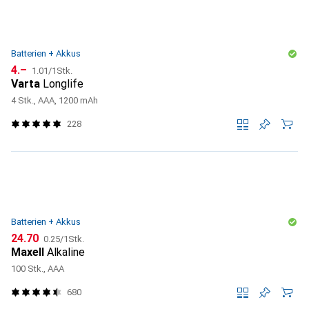
Batterien + Akkus
CHF
CHF
4.–
1.01
/
1Stk.
Varta
Longlife
4 Stk., AAA, 1200 mAh
228
Batterien + Akkus
CHF
CHF
24.70
0.25
/
1Stk.
Maxell
Alkaline
100 Stk., AAA
680