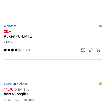
Webcam
CHF
30.–
Aukey
PC-LM1E
2 Mpx
1860
Batterien + Akkus
CHF
CHF
11.70
0.49
/
1Stk.
Varta
Longlife
24 Stk., AAA, 1200 mAh