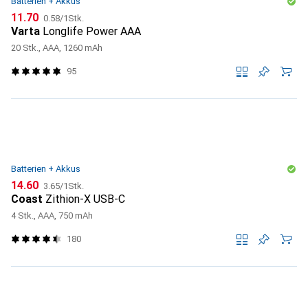
Batterien + Akkus
CHF
CHF
11.70
0.58
/
1Stk.
Varta
Longlife Power AAA
20 Stk., AAA, 1260 mAh
95
Batterien + Akkus
CHF
CHF
14.60
3.65
/
1Stk.
Coast
Zithion-X USB-C
4 Stk., AAA, 750 mAh
180