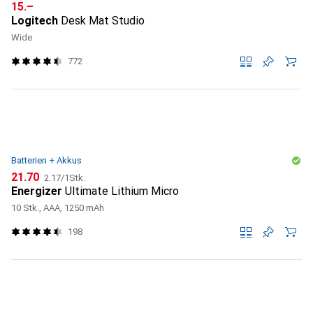
CHF
15.–
Logitech
Desk Mat Studio
Wide
772
Batterien + Akkus
CHF
CHF
21.70
2.17
/
1Stk.
Energizer
Ultimate Lithium Micro
10 Stk., AAA, 1250 mAh
198