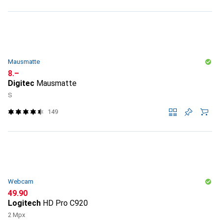
Mausmatte
CHF
8.–
Digitec
Mausmatte
S
149
Webcam
CHF
49.90
Logitech
HD Pro C920
2 Mpx