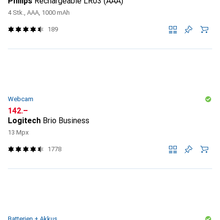
Philips
Rechargeable LR03 (AAA)
4 Stk., AAA, 1000 mAh
189
Webcam
CHF
142.–
Logitech
Brio Business
13 Mpx
1778
Batterien + Akkus