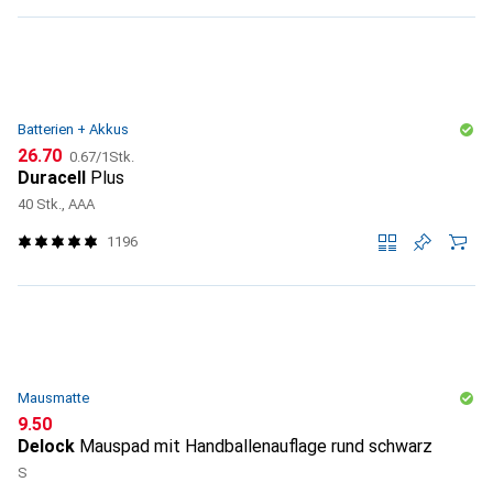
Batterien + Akkus
CHF
CHF
26.70
0.67
/
1Stk.
Duracell
Plus
40 Stk., AAA
1196
Mausmatte
CHF
9.50
Delock
Mauspad mit Handballenauflage rund schwarz
S