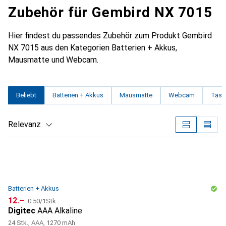
Zubehör für Gembird NX 7015
Hier findest du passendes Zubehör zum Produkt Gembird
NX 7015 aus den Kategorien Batterien + Akkus,
Mausmatte und Webcam.
Beliebt
Batterien + Akkus
Mausmatte
Webcam
Tasta
Relevanz
Produktliste
Batterien + Akkus
CHF
CHF
12.–
0.50
/
1Stk.
Digitec
AAA Alkaline
24 Stk., AAA, 1270 mAh