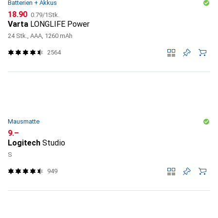
Batterien + Akkus
CHF
CHF
18.90
0.79
/
1Stk.
Varta
LONGLIFE Power
24 Stk., AAA, 1260 mAh
2564
Mausmatte
CHF
9.–
Logitech
Studio
S
949