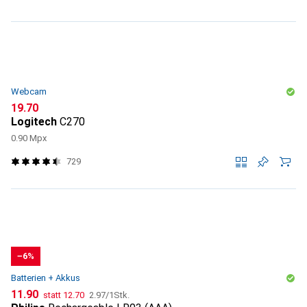
Webcam
CHF
19.70
Logitech
C270
0.90 Mpx
729
−6%
Batterien + Akkus
CHF
CHF
CHF
11.90
statt
12.70
2.97
/
1Stk.