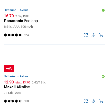
Batterien + Akkus
CHF
CHF
16.70
2.09
/
1Stk.
Panasonic
Eneloop
8 Stk., AAA, 800 mAh
524
−6%
Batterien + Akkus
CHF
CHF
CHF
12.90
statt
13.70
0.40
/
1Stk.
Maxell
Alkaline
32 Stk., AAA
680