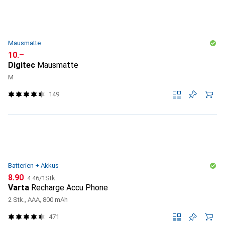
Mausmatte
CHF
10.–
Digitec
Mausmatte
M
149
Batterien + Akkus
CHF
CHF
8.90
4.46
/
1Stk.
Varta
Recharge Accu Phone
2 Stk., AAA, 800 mAh
471