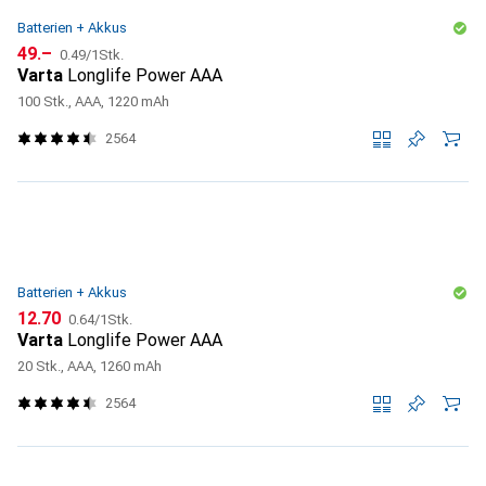
Batterien + Akkus
CHF
CHF
49.–
0.49
/
1Stk.
Varta
Longlife Power AAA
100 Stk., AAA, 1220 mAh
2564
Batterien + Akkus
CHF
CHF
12.70
0.64
/
1Stk.
Varta
Longlife Power AAA
20 Stk., AAA, 1260 mAh
2564