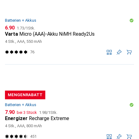
Batterien + Akkus
CHF
CHF
6.90
1.73
/
1Stk.
Varta
Micro (AAA)-Akku NiMH Ready2Us
4 Stk., AAA, 550 mAh
76
MENGENRABATT
Batterien + Akkus
CHF
CHF
7.90
bei 3 Stück
1.98
/
1Stk.
Energizer
Recharge Extreme
4 Stk., AAA, 800 mAh
451