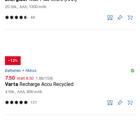
20 Stk., AAA, 1300 mAh
44
−12%
Batterien + Akkus
CHF
CHF
CHF
7.50
statt
8.50
1.88
/
1Stk.
Varta
Recharge Accu Recycled
4 Stk., AAA, 800 mAh
131