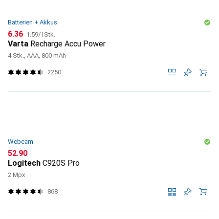
Batterien + Akkus
CHF
CHF
6.36
1.59
/
1Stk.
Varta
Recharge Accu Power
4 Stk., AAA, 800 mAh
2250
Webcam
CHF
52.90
Logitech
C920S Pro
2 Mpx
868