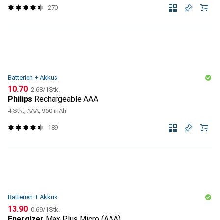
270
Batterien + Akkus
CHF
CHF
10.70
2.68
/
1Stk.
Philips
Rechargeable AAA
4 Stk., AAA, 950 mAh
189
Batterien + Akkus
CHF
CHF
13.90
0.69
/
1Stk.
Energizer
Max Plus Micro (AAA)