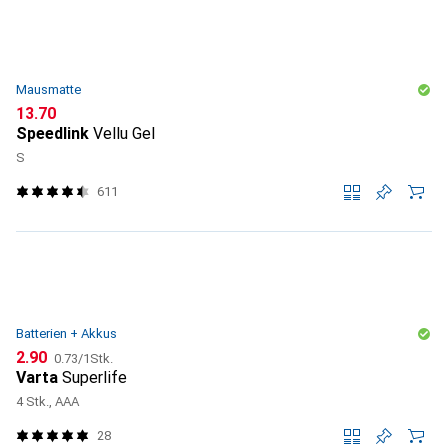
Mausmatte
CHF
13.70
Speedlink
Vellu Gel
S
611
Batterien + Akkus
CHF
CHF
2.90
0.73
/
1Stk.
Varta
Superlife
4 Stk., AAA
28