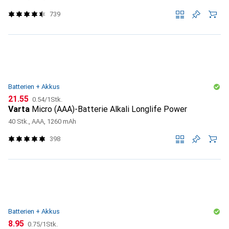
739
Batterien + Akkus
CHF
CHF
21.55
0.54
/
1Stk.
Varta
Micro (AAA)-Batterie Alkali Longlife Power
40 Stk., AAA, 1260 mAh
398
Batterien + Akkus
CHF
CHF
8.95
0.75
/
1Stk.