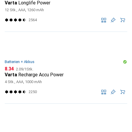
Varta
Longlife Power
12 Stk., AAA, 1260 mAh
2564
Batterien + Akkus
CHF
CHF
8.34
2.09
/
1Stk.
Varta
Recharge Accu Power
4 Stk., AAA, 1000 mAh
2250