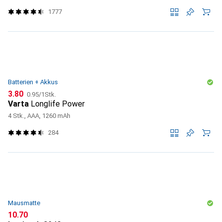
1777
Batterien + Akkus
CHF
CHF
3.80
0.95
/
1Stk.
Varta
Longlife Power
4 Stk., AAA, 1260 mAh
284
Mausmatte
CHF
10.70