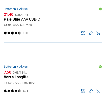
Batterien + Akkus
CHF
CHF
21.40
5.35
/
1Stk.
Pale Blue
AAA USB-C
4 Stk., AAA, 600 mAh
330
Batterien + Akkus
CHF
CHF
7.50
0.63
/
1Stk.
Varta
Longlife
12 Stk., AAA, 1200 mAh
694