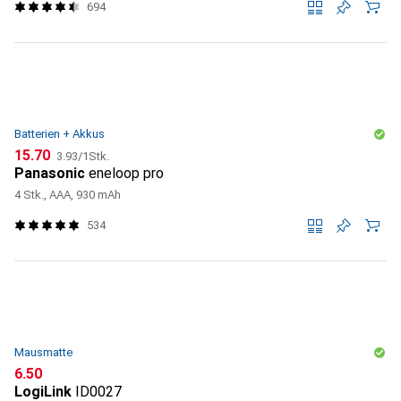
694
Batterien + Akkus
CHF
CHF
15.70
3.93
/
1Stk.
Panasonic
eneloop pro
4 Stk., AAA, 930 mAh
534
Mausmatte
CHF
6.50
LogiLink
ID0027