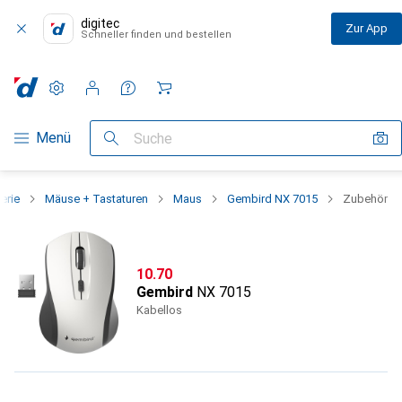
digitec
Zur App
Schneller finden und bestellen
Einstellungen
Kundenkonto
Vergleichslisten
Merklisten
Warenkorb
Navigation nach Kategorien
Menü
Suche
erie
Mäuse + Tastaturen
Maus
Gembird NX 7015
Zubehör
CHF
10.70
Gembird
NX 7015
Kabellos