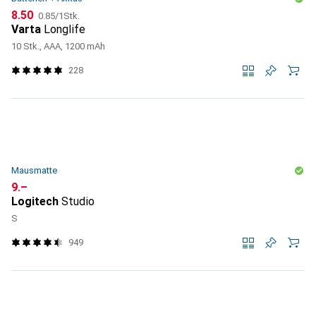
CHF
CHF
8.50
0.85
/
1Stk.
Varta
Longlife
10 Stk., AAA, 1200 mAh
228
Mausmatte
CHF
9.–
Logitech
Studio
S
949