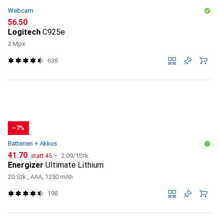
Webcam
CHF
56.50
Logitech
C925e
2 Mpx
638
−7%
Batterien + Akkus
CHF
CHF
CHF
41.70
statt
45.–
2.09
/
1Stk.
Energizer
Ultimate Lithium
20 Stk., AAA, 1250 mAh
198