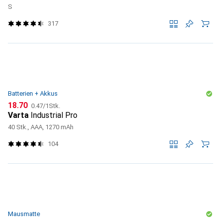
S
317
Batterien + Akkus
CHF
CHF
18.70
0.47
/
1Stk.
Varta
Industrial Pro
40 Stk., AAA, 1270 mAh
104
Mausmatte