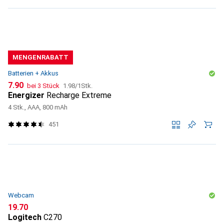
MENGENRABATT
Batterien + Akkus
CHF
CHF
7.90
bei 3 Stück
1.98
/
1Stk.
Energizer
Recharge Extreme
4 Stk., AAA, 800 mAh
451
Webcam
CHF
19.70
Logitech
C270