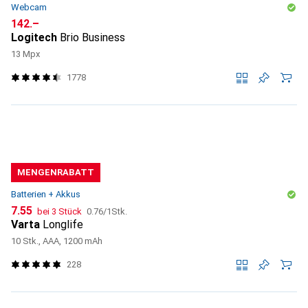
Webcam
CHF
142.–
Logitech
Brio Business
13 Mpx
1778
MENGENRABATT
Batterien + Akkus
CHF
CHF
7.55
bei 3 Stück
0.76
/
1Stk.
Varta
Longlife
10 Stk., AAA, 1200 mAh
228