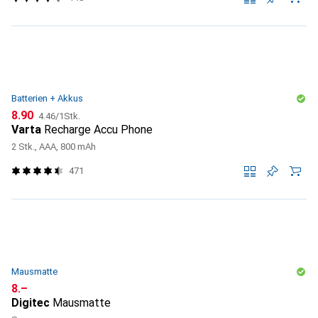
Batterien + Akkus
CHF
CHF
8.90
4.46
/
1Stk.
Varta
Recharge Accu Phone
2 Stk., AAA, 800 mAh
471
Mausmatte
CHF
8.–
Digitec
Mausmatte