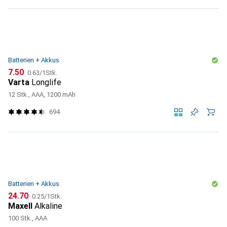
Batterien + Akkus
CHF
CHF
7.50
0.63
/
1Stk.
Varta
Longlife
12 Stk., AAA, 1200 mAh
694
Batterien + Akkus
CHF
CHF
24.70
0.25
/
1Stk.
Maxell
Alkaline
100 Stk., AAA