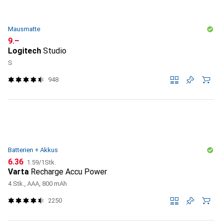
Mausmatte
CHF
9.–
Logitech
Studio
S
948
Batterien + Akkus
CHF
CHF
6.36
1.59
/
1Stk.
Varta
Recharge Accu Power
4 Stk., AAA, 800 mAh
2250