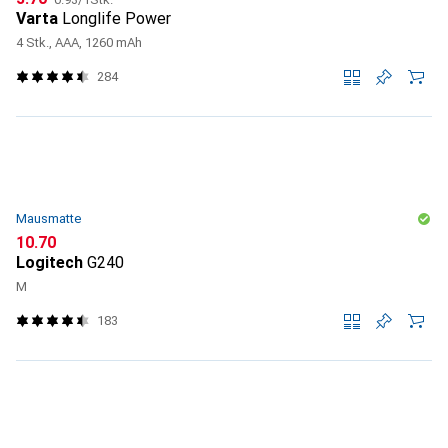
Varta
Longlife Power
4 Stk., AAA, 1260 mAh
284
Mausmatte
CHF
10.70
Logitech
G240
M
183