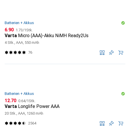
Batterien + Akkus
CHF
CHF
6.90
1.73
/
1Stk.
Varta
Micro (AAA)-Akku NiMH Ready2Us
4 Stk., AAA, 550 mAh
76
Batterien + Akkus
CHF
CHF
12.70
0.64
/
1Stk.
Varta
Longlife Power AAA
20 Stk., AAA, 1260 mAh
2564