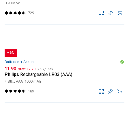
0.90 Mpx
729
−6%
Batterien + Akkus
CHF
CHF
CHF
11.90
statt
12.70
2.97
/
1Stk.
Philips
Rechargeable LR03 (AAA)
4 Stk., AAA, 1000 mAh
189