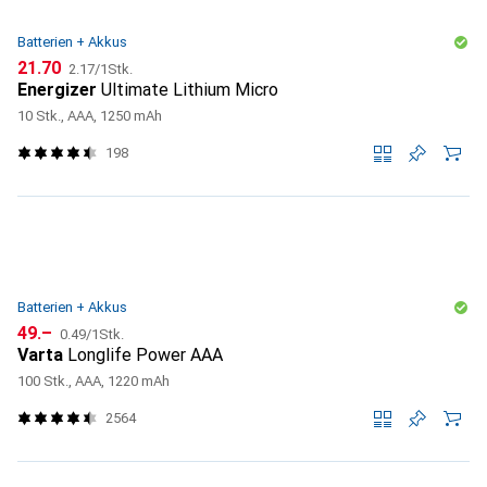
Batterien + Akkus
CHF
CHF
21.70
2.17
/
1Stk.
Energizer
Ultimate Lithium Micro
10 Stk., AAA, 1250 mAh
198
Batterien + Akkus
CHF
CHF
49.–
0.49
/
1Stk.
Varta
Longlife Power AAA
100 Stk., AAA, 1220 mAh
2564