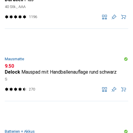
40 Stk., AAA
1196
Mausmatte
CHF
9.50
Delock
Mauspad mit Handballenauflage rund schwarz
S
270
Batterien + Akkus