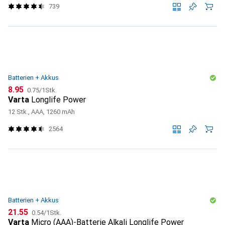
739
Batterien + Akkus
CHF
CHF
8.95
0.75
/
1Stk.
Varta
Longlife Power
12 Stk., AAA, 1260 mAh
2564
Batterien + Akkus
CHF
CHF
21.55
0.54
/
1Stk.
Varta
Micro (AAA)-Batterie Alkali Longlife Power