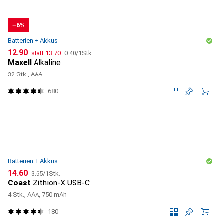
−6%
Batterien + Akkus
CHF
CHF
CHF
12.90
statt
13.70
0.40
/
1Stk.
Maxell
Alkaline
32 Stk., AAA
680
Batterien + Akkus
CHF
CHF
14.60
3.65
/
1Stk.
Coast
Zithion-X USB-C
4 Stk., AAA, 750 mAh
180