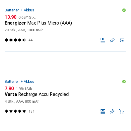
Batterien + Akkus
CHF
CHF
13.90
0.69
/
1Stk.
Energizer
Max Plus Micro (AAA)
20 Stk., AAA, 1300 mAh
44
Batterien + Akkus
CHF
CHF
7.90
1.98
/
1Stk.
Varta
Recharge Accu Recycled
4 Stk., AAA, 800 mAh
131