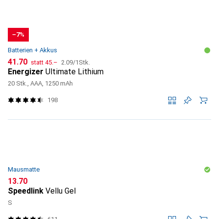
−7%
Batterien + Akkus
CHF
CHF
CHF
41.70
statt
45.–
2.09
/
1Stk.
Energizer
Ultimate Lithium
20 Stk., AAA, 1250 mAh
198
Mausmatte
CHF
13.70
Speedlink
Vellu Gel
S