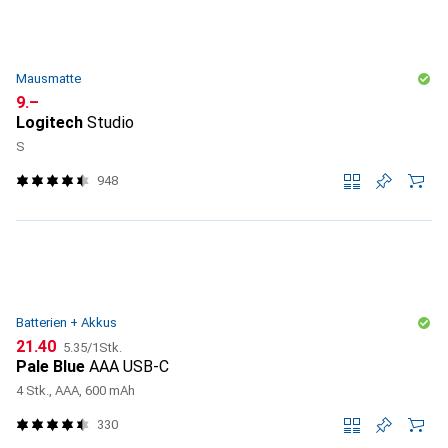
Mausmatte
CHF
9.–
Logitech
Studio
S
948
Batterien + Akkus
CHF
CHF
21.40
5.35
/
1Stk.
Pale Blue
AAA USB-C
4 Stk., AAA, 600 mAh
330