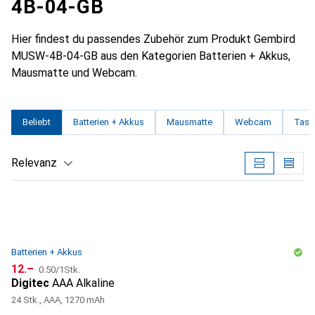
4B-04-GB
Hier findest du passendes Zubehör zum Produkt Gembird
MUSW-4B-04-GB aus den Kategorien Batterien + Akkus,
Mausmatte und Webcam.
Beliebt
Batterien + Akkus
Mausmatte
Webcam
Tasta
Relevanz
Produktliste
Batterien + Akkus
CHF
CHF
12.–
0.50
/
1Stk.
Digitec
AAA Alkaline
24 Stk., AAA, 1270 mAh