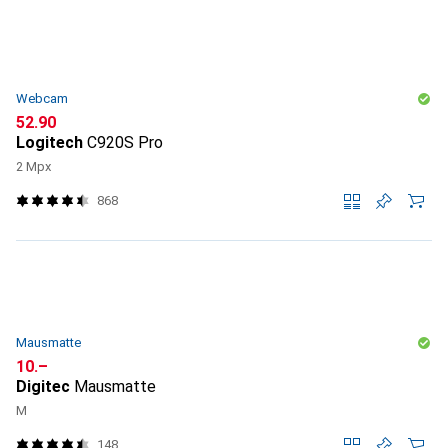
Webcam
CHF
52.90
Logitech
C920S Pro
2 Mpx
868
Mausmatte
CHF
10.–
Digitec
Mausmatte
M
148