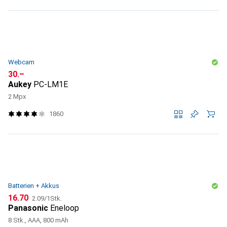
Webcam
CHF
30.–
Aukey
PC-LM1E
2 Mpx
1860
Batterien + Akkus
CHF
CHF
16.70
2.09
/
1Stk.
Panasonic
Eneloop
8 Stk., AAA, 800 mAh