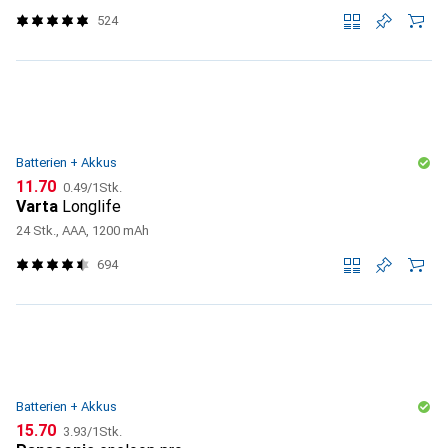
524
Batterien + Akkus
CHF
CHF
11.70
0.49
/
1Stk.
Varta
Longlife
24 Stk., AAA, 1200 mAh
694
Batterien + Akkus
CHF
CHF
15.70
3.93
/
1Stk.