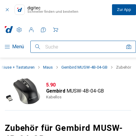
digitec
Zur App
Schneller finden und bestellen
Einstellungen
Kundenkonto
Vergleichslisten
Merklisten
Warenkorb
Navigation nach Kategorien
Menü
Suche
Mäuse + Tastaturen
Maus
Gembird MUSW-4B-04-GB
Zubehör
CHF
5.90
Gembird
MUSW-4B-04-GB
Kabellos
Zubehör für Gembird MUSW-