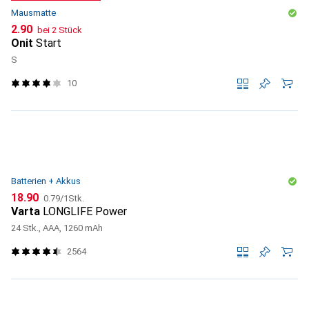
Mausmatte
CHF
2.90
bei 2 Stück
Onit
Start
S
10
Batterien + Akkus
CHF
CHF
18.90
0.79
/
1Stk.
Varta
LONGLIFE Power
24 Stk., AAA, 1260 mAh
2564