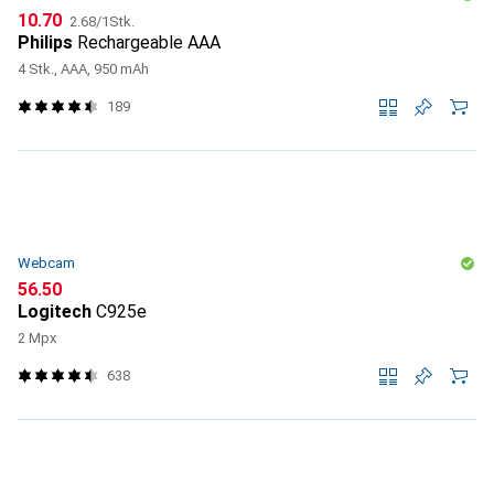
CHF
CHF
10.70
2.68
/
1Stk.
Philips
Rechargeable AAA
4 Stk., AAA, 950 mAh
189
Webcam
CHF
56.50
Logitech
C925e
2 Mpx
638