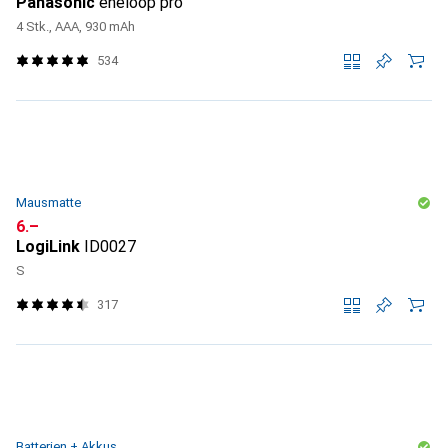
Panasonic
eneloop pro
4 Stk., AAA, 930 mAh
534
Mausmatte
CHF
6.–
LogiLink
ID0027
S
317
Batterien + Akkus