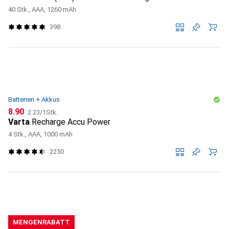
40 Stk., AAA, 1260 mAh
398
Batterien + Akkus
CHF
CHF
8.90
2.23
/
1Stk.
Varta
Recharge Accu Power
4 Stk., AAA, 1000 mAh
2250
MENGENRABATT