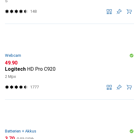
S
148
Webcam
CHF
49.90
Logitech
HD Pro C920
2 Mpx
1777
Batterien + Akkus
CHF
CHF
3.70
0.93
/
1Stk.