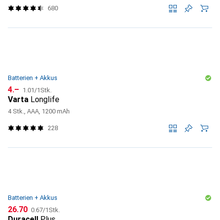
680
Batterien + Akkus
CHF
CHF
4.–
1.01
/
1Stk.
Varta
Longlife
4 Stk., AAA, 1200 mAh
228
Batterien + Akkus
CHF
CHF
26.70
0.67
/
1Stk.
Duracell
Plus