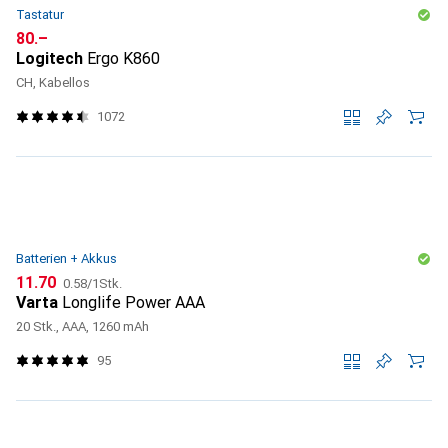
Tastatur
CHF
80.–
Logitech
Ergo K860
CH, Kabellos
1072
Batterien + Akkus
CHF
CHF
11.70
0.58
/
1Stk.
Varta
Longlife Power AAA
20 Stk., AAA, 1260 mAh
95