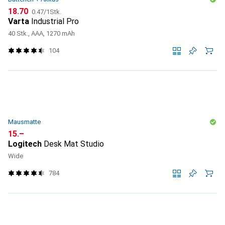
CHF
CHF
18.70
0.47
/
1Stk.
Varta
Industrial Pro
40 Stk., AAA, 1270 mAh
104
Mausmatte
CHF
15.–
Logitech
Desk Mat Studio
Wide
784