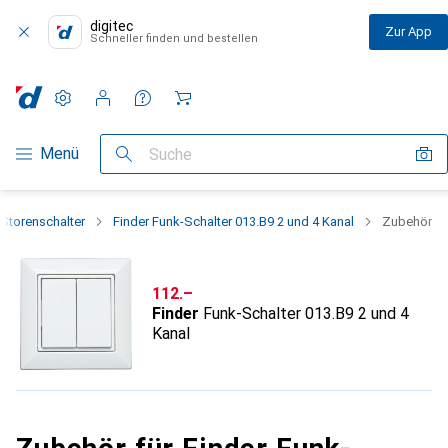
digitec
Zur App
Schneller finden und bestellen
Einstellungen
Kundenkonto
Vergleichslisten
Merklisten
Warenkorb
Navigation nach Kategorien
Menü
Suche
 Storenschalter
Finder Funk-Schalter 013.B9 2 und 4 Kanal
Zubehör
CHF
112.–
Finder
Funk-Schalter 013.B9 2 und 4
Kanal