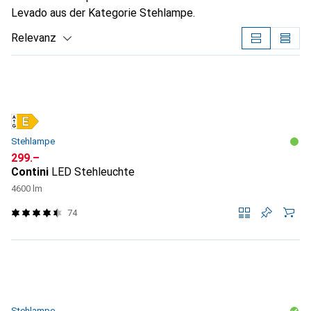
Levado aus der Kategorie Stehlampe.
Relevanz
Produktliste
Stehlampe
CHF
299.–
Contini
LED Stehleuchte
4600 lm
74
Stehlampe