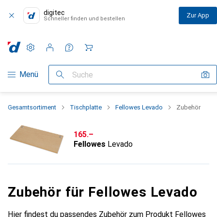
digitec
Zur App
Schneller finden und bestellen
Einstellungen
Kundenkonto
Vergleichslisten
Merklisten
Warenkorb
Navigation nach Kategorien
Menü
Suche
Gesamtsortiment
Tischplatte
Fellowes Levado
Zubehör
CHF
165.–
Fellowes
Levado
Zubehör für Fellowes Levado
Hier findest du passendes Zubehör zum Produkt Fellowes