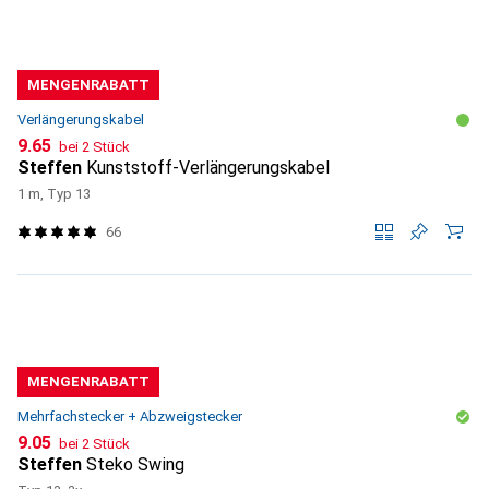
MENGENRABATT
Verlängerungskabel
CHF
9.65
bei 2 Stück
Steffen
Kunststoff-Verlängerungskabel
1 m, Typ 13
66
MENGENRABATT
Mehrfachstecker + Abzweigstecker
CHF
9.05
bei 2 Stück
Steffen
Steko Swing