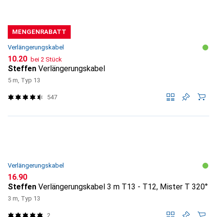
MENGENRABATT
Verlängerungskabel
CHF
10.20
bei 2 Stück
Steffen
Verlängerungskabel
5 m, Typ 13
547
Verlängerungskabel
CHF
16.90
Steffen
Verlängerungskabel 3 m T13 - T12, Mister T 320°
3 m, Typ 13
2