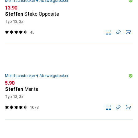
Mehrfachstecker + Abzweigstecker
CHF
13.90
Steffen
Steko Opposite
Typ 13, 2x
45
Mehrfachstecker + Abzweigstecker
CHF
5.90
Steffen
Manta
Typ 13, 3x
1078