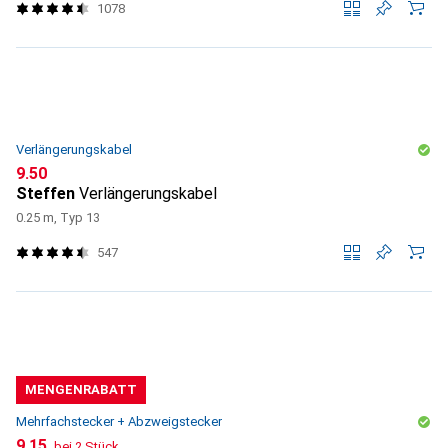
1078
Verlängerungskabel
CHF
9.50
Steffen
Verlängerungskabel
0.25 m, Typ 13
547
MENGENRABATT
Mehrfachstecker + Abzweigstecker
CHF
9.15
bei 2 Stück