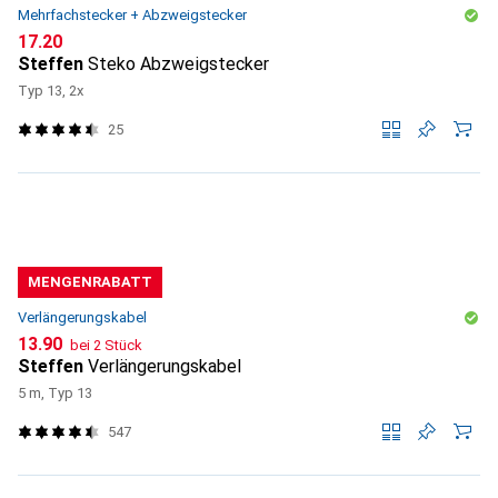
Mehrfachstecker + Abzweigstecker
CHF
17.20
Steffen
Steko Abzweigstecker
Typ 13, 2x
25
MENGENRABATT
Verlängerungskabel
CHF
13.90
bei 2 Stück
Steffen
Verlängerungskabel
5 m, Typ 13
547