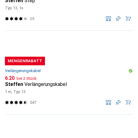
Steffen
Step
Typ 13, 1x
25
MENGENRABATT
Verlängerungskabel
CHF
6.20
bei 2 Stück
Steffen
Verlängerungskabel
1 m, Typ 13
547