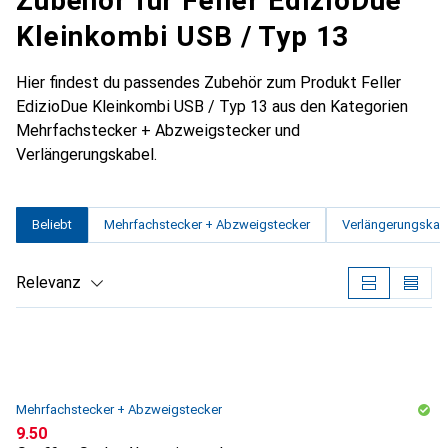
Zubehör für Feller EdizioDue
Kleinkombi USB / Typ 13
Hier findest du passendes Zubehör zum Produkt Feller
EdizioDue Kleinkombi USB / Typ 13 aus den Kategorien
Mehrfachstecker + Abzweigstecker und
Verlängerungskabel.
Beliebt
Mehrfachstecker + Abzweigstecker
Verlängerungskab
Relevanz
Produktliste
Mehrfachstecker + Abzweigstecker
CHF
9.50