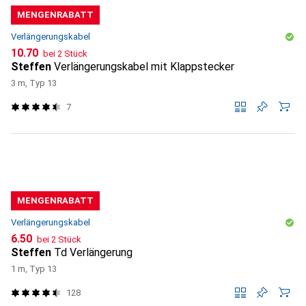
MENGENRABATT
Verlängerungskabel
CHF
10.70
bei 2 Stück
Steffen
Verlängerungskabel mit Klappstecker
3 m, Typ 13
7
MENGENRABATT
Verlängerungskabel
CHF
6.50
bei 2 Stück
Steffen
Td Verlängerung
1 m, Typ 13
128