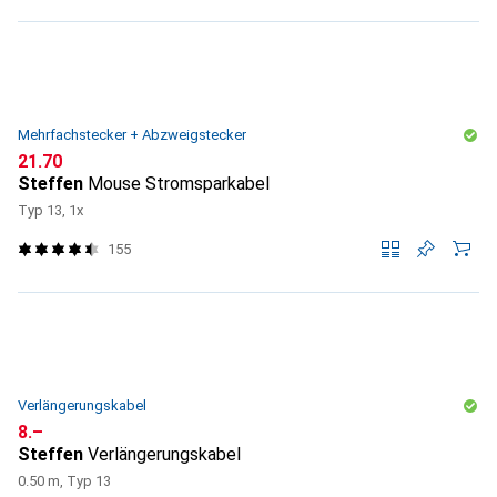
Mehrfachstecker + Abzweigstecker
CHF
21.70
Steffen
Mouse Stromsparkabel
Typ 13, 1x
155
Verlängerungskabel
CHF
8.–
Steffen
Verlängerungskabel
0.50 m, Typ 13