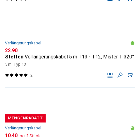
Verlängerungskabel
CHF
22.90
Steffen
Verlängerungskabel 5 m T13 - T12, Mister T 320°
5 m, Typ 13
2
MENGENRABATT
Verlängerungskabel
CHF
10.40
bei 2 Stück