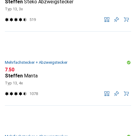
Steffen
Steko Abzweigstecker
Typ 13, 3x
519
Mehrfachstecker + Abzweigstecker
CHF
7.50
Steffen
Manta
Typ 13, 4x
1078