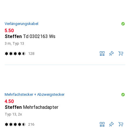
Verlängerungskabel
CHF
5.50
Steffen
Td 0302163 Ws
3 m, Typ 13
128
Mehrfachstecker + Abzweigstecker
CHF
4.50
Steffen
Mehrfachadapter
Typ 13, 2x
216