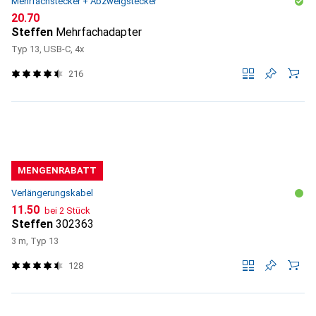
Mehrfachstecker + Abzweigstecker
CHF
20.70
Steffen
Mehrfachadapter
Typ 13, USB-C, 4x
216
MENGENRABATT
Verlängerungskabel
CHF
11.50
bei 2 Stück
Steffen
302363
3 m, Typ 13
128