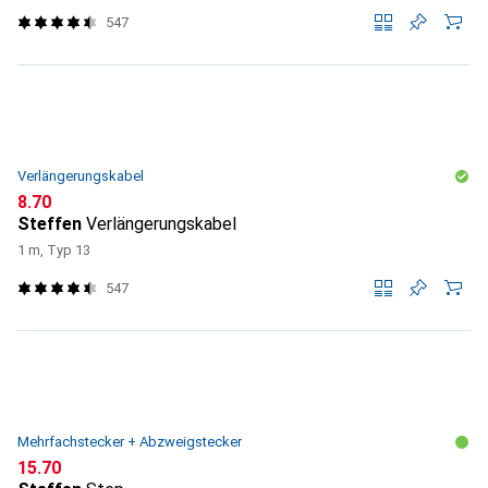
547
Verlängerungskabel
CHF
8.70
Steffen
Verlängerungskabel
1 m, Typ 13
547
Mehrfachstecker + Abzweigstecker
CHF
15.70