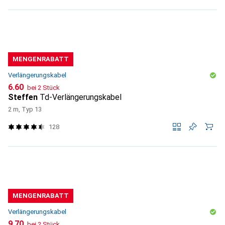
MENGENRABATT
Verlängerungskabel
CHF
6.60
bei 2 Stück
Steffen
Td-Verlängerungskabel
2 m, Typ 13
128
MENGENRABATT
Verlängerungskabel
CHF
9.70
bei 2 Stück