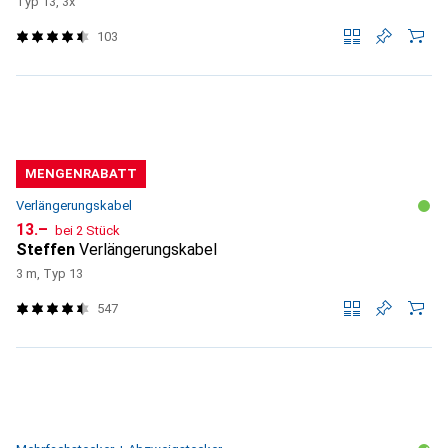
Typ 13, 3x
103
MENGENRABATT
Verlängerungskabel
CHF
13.–
bei 2 Stück
Steffen
Verlängerungskabel
3 m, Typ 13
547