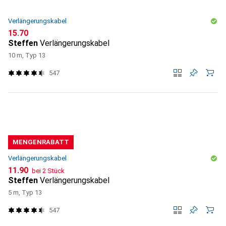
Verlängerungskabel
CHF
15.70
Steffen
Verlängerungskabel
10 m, Typ 13
547
MENGENRABATT
Verlängerungskabel
CHF
11.90
bei 2 Stück
Steffen
Verlängerungskabel
5 m, Typ 13
547