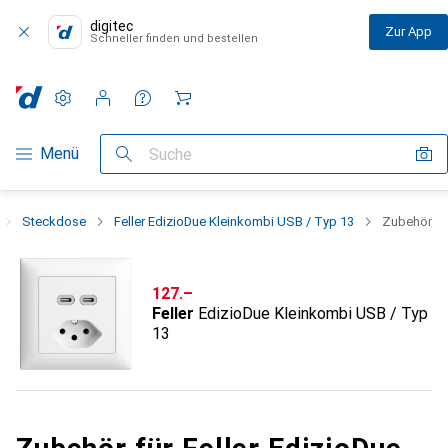
digitec
Zur App
Schneller finden und bestellen
Einstellungen
Kundenkonto
Vergleichslisten
Merklisten
Warenkorb
Navigation nach Kategorien
Menü
Suche
Steckdose
Feller EdizioDue Kleinkombi USB / Typ 13
Zubehör
CHF
127.–
Feller
EdizioDue Kleinkombi USB / Typ
13