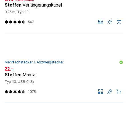
Steffen
Verlängerungskabel
0.25 m, Typ 13
547
Mehrfachstecker + Abzweigstecker
CHF
22.–
Steffen
Manta
Typ 13, USB-C, 3x
1078