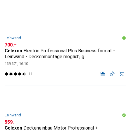
Leinwand
CHF
700.–
Celexon
Electric Professional Plus Business format -
Leinwand - Deckenmontage möglich, g
139.37", 16:10
11
Leinwand
CHF
559.–
Celexon
Deckeneinbau Motor Professional +