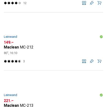
12
Leinwand
CHF
149.–
Maclean
MC-212
80", 16:10
3
Leinwand
CHF
221.–
Maclean
MC-213