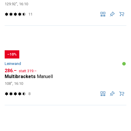
129.92", 16:10
11
−10%
Leinwand
CHF
CHF
286.–
statt
319.–
Multibrackets
Manuell
108", 16:10
8