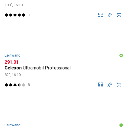
100", 16:10
3
Leinwand
CHF
291.01
Celexon
Ultramobil Professional
82", 16:10
8
Leinwand