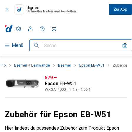
digitec
Zur App
Schneller finden und bestellen
Einstellungen
Kundenkonto
Vergleichslisten
Merklisten
Warenkorb
Navigation nach Kategorien
Menü
Suche
kino
Beamer + Leinwände
Beamer
Epson EB-W51
Zubehör
CHF
579.–
Epson
EB-W51
WXGA, 4000 lm, 1.3 - 1.56:1
Zubehör für Epson EB-W51
Hier findest du passendes Zubehör zum Produkt Epson