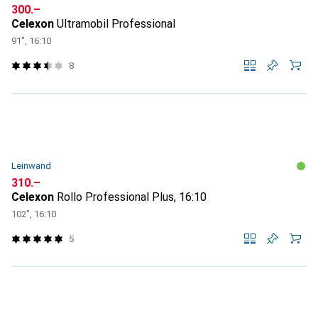
CHF
300.–
Celexon
Ultramobil Professional
91", 16:10
8
Leinwand
CHF
310.–
Celexon
Rollo Professional Plus, 16:10
102", 16:10
5