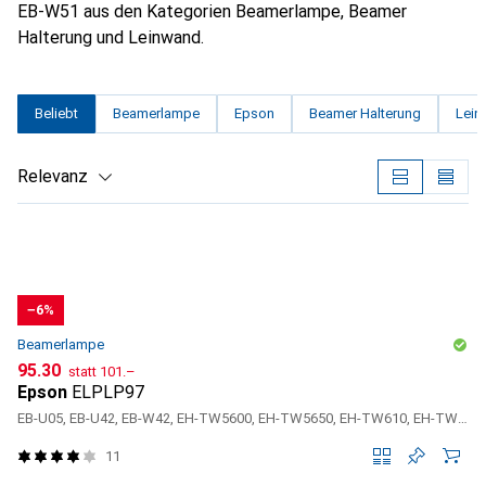
EB-W51 aus den Kategorien Beamerlampe, Beamer
Halterung und Leinwand.
Beliebt
Beamerlampe
Epson
Beamer Halterung
Lein
Relevanz
Produktliste
−6%
Beamerlampe
CHF
CHF
95.30
statt
101.–
Epson
ELPLP97
EB-U05, EB-U42, EB-W42, EH-TW5600, EH-TW5650, EH-TW610, EH-TW650, PowerLite U50
11