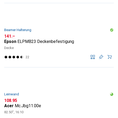
Beamer Halterung
CHF
141.–
Epson
ELPMB23 Deckenbefestigung
Decke
22
Leinwand
CHF
108.95
Acer
Mc.Jbg11.00e
82.50", 16:10