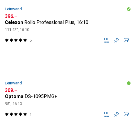
Leinwand
CHF
396.–
Celexon
Rollo Professional Plus, 16:10
111.42", 16:10
5
Leinwand
CHF
309.–
Optoma
DS-1095PMG+
95", 16:10
1