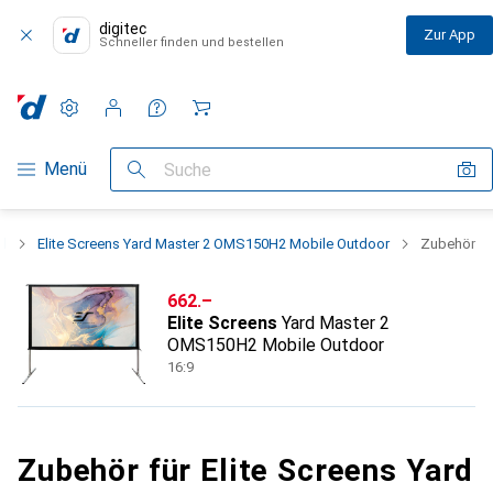
digitec
Zur App
Schneller finden und bestellen
Einstellungen
Kundenkonto
Vergleichslisten
Merklisten
Warenkorb
Navigation nach Kategorien
Menü
Suche
d
Elite Screens Yard Master 2 OMS150H2 Mobile Outdoor
Zubehör
CHF
662.–
Elite Screens
Yard Master 2
OMS150H2 Mobile Outdoor
16:9
Zubehör für Elite Screens Yard