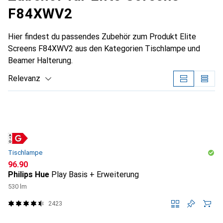
F84XWV2
Hier findest du passendes Zubehör zum Produkt Elite
Screens F84XWV2 aus den Kategorien Tischlampe und
Beamer Halterung.
Relevanz
Produktliste
Tischlampe
CHF
96.90
Philips Hue
Play Basis + Erweiterung
530 lm
2423