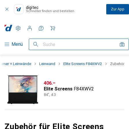
digitec
Zur App
Schneller finden und bestellen
Einstellungen
Kundenkonto
Vergleichslisten
Merklisten
Warenkorb
Navigation nach Kategorien
Menü
Suche
eamer + Leinwände
Leinwand
Elite Screens F84XWV2
Zubehör
CHF
406.–
Elite Screens
F84XWV2
84", 4:3
Zubehör für Elite Screens