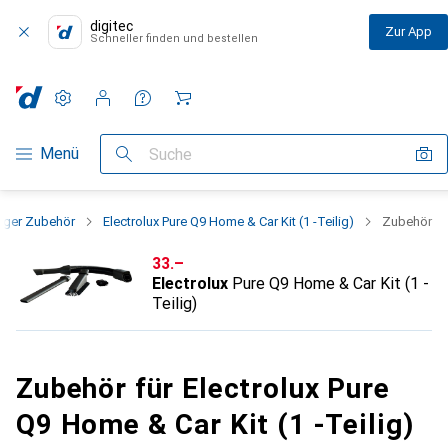
digitec
Zur App
Schneller finden und bestellen
Einstellungen
Kundenkonto
Vergleichslisten
Merklisten
Warenkorb
Navigation nach Kategorien
Menü
Suche
uger Zubehör
Electrolux Pure Q9 Home & Car Kit (1 -Teilig)
Zubehör
CHF
33.–
Electrolux
Pure Q9 Home & Car Kit (1 -
Teilig)
Zubehör für Electrolux Pure
Q9 Home & Car Kit (1 -Teilig)