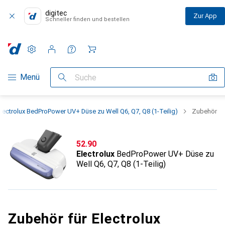
digitec
Zur App
Schneller finden und bestellen
Einstellungen
Kundenkonto
Vergleichslisten
Merklisten
Warenkorb
Navigation nach Kategorien
Menü
Suche
lectrolux BedProPower UV+ Düse zu Well Q6, Q7, Q8 (1-Teilig)
Zubehör
CHF
52.90
Electrolux
BedProPower UV+ Düse zu
Well Q6, Q7, Q8 (1-Teilig)
Zubehör für Electrolux