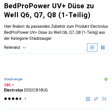
BedProPower UV+ Düse zu
Well Q6, Q7, Q8 (1-Teilig)
Hier findest du passendes Zubehör zum Produkt Electrolux
BedProPower UV+ Düse zu Well Q6, Q7, Q8 (1-Teilig) aus
der Kategorie Staubsauger.
Relevanz
Produktliste
Staubsauger
CHF
191.–
Electrolux
ES52CB18UG
4