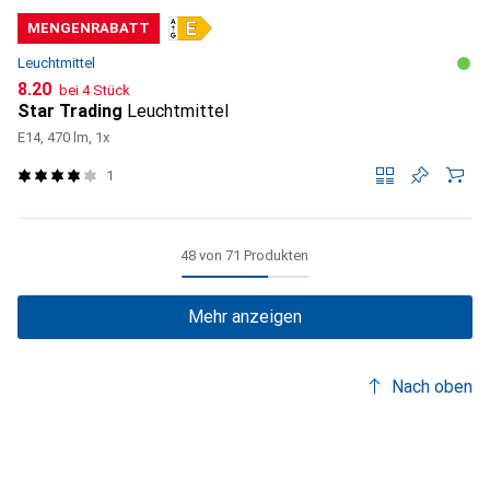
MENGENRABATT
Leuchtmittel
CHF
8.20
bei 4 Stück
Star Trading
Leuchtmittel
E14, 470 lm, 1x
1
48 von 71 Produkten
Mehr anzeigen
Nach oben