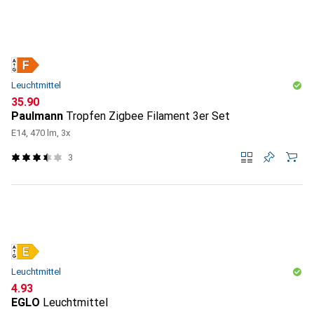
Leuchtmittel
CHF
35.90
Paulmann
Tropfen Zigbee Filament 3er Set
E14, 470 lm, 3x
3
Leuchtmittel
CHF
4.93
EGLO
Leuchtmittel