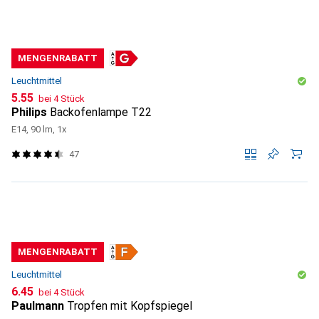
MENGENRABATT
Leuchtmittel
CHF
5.55
bei 4 Stück
Philips
Backofenlampe T22
E14, 90 lm, 1x
47
MENGENRABATT
Leuchtmittel
CHF
6.45
bei 4 Stück
Paulmann
Tropfen mit Kopfspiegel