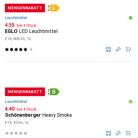
MENGENRABATT
Leuchtmittel
CHF
4.55
bei 4 Stück
EGLO
LED Leuchtmittel
E14, 806 lm, 1x
5
MENGENRABATT
Leuchtmittel
CHF
4.40
bei 4 Stück
Schönenberger
Heavy Smoke
E14, 30 lm, 1x