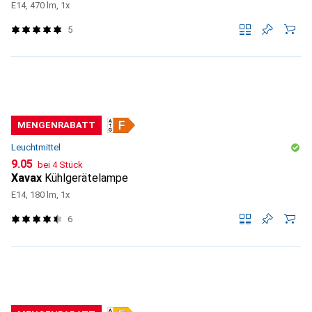
E14, 470 lm, 1x
5
MENGENRABATT
Leuchtmittel
CHF
9.05
bei 4 Stück
Xavax
Kühlgerätelampe
E14, 180 lm, 1x
6