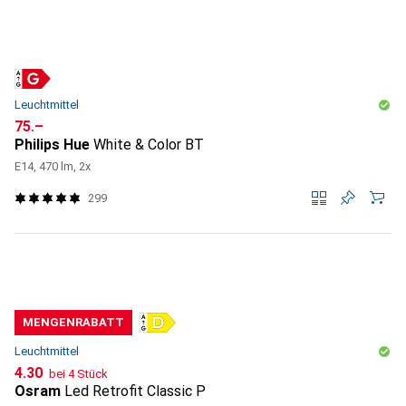
Leuchtmittel
CHF
75.–
Philips Hue
White & Color BT
E14, 470 lm, 2x
299
MENGENRABATT
Leuchtmittel
CHF
4.30
bei 4 Stück
Osram
Led Retrofit Classic P