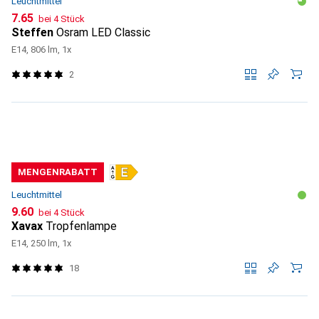
Leuchtmittel
CHF
7.65
bei 4 Stück
Steffen
Osram LED Classic
E14, 806 lm, 1x
2
MENGENRABATT
Leuchtmittel
CHF
9.60
bei 4 Stück
Xavax
Tropfenlampe
E14, 250 lm, 1x
18