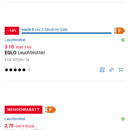
3
3
noch 3
/ 3
/ 3 im Sale
von 3 Stück im Sale
−14%
Leuchtmittel
CHF
CHF
3.10
statt
3.60
EGLO
Leuchtmittel
E14, 470 lm, 1x
2
MENGENRABATT
Leuchtmittel
CHF
2.75
bei 4 Stück