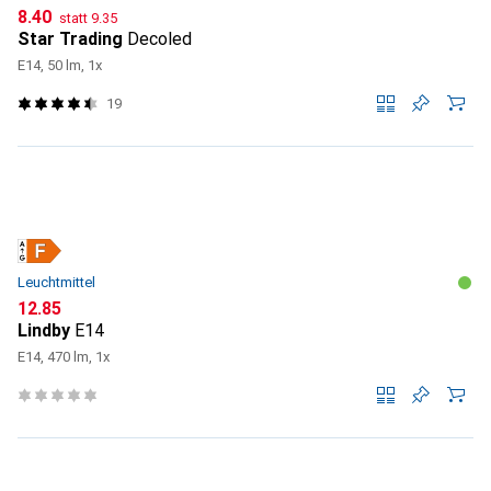
CHF
CHF
8.40
statt
9.35
Star Trading
Decoled
E14, 50 lm, 1x
19
Leuchtmittel
CHF
12.85
Lindby
E14
E14, 470 lm, 1x