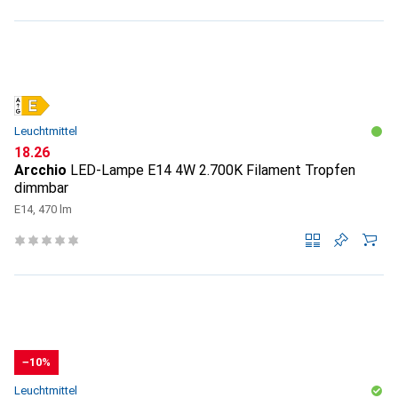
Leuchtmittel
CHF
18.26
Arcchio
LED-Lampe E14 4W 2.700K Filament Tropfen
dimmbar
E14, 470 lm
−10%
Leuchtmittel