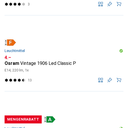
3
Leuchtmittel
CHF
4.–
Osram
Vintage 1906 Led Classic P
E14, 220 lm, 1x
13
MENGENRABATT