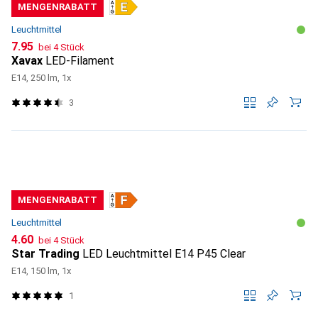
MENGENRABATT
Leuchtmittel
CHF
7.95
bei 4 Stück
Xavax
LED-Filament
E14, 250 lm, 1x
3
MENGENRABATT
Leuchtmittel
CHF
4.60
bei 4 Stück
Star Trading
LED Leuchtmittel E14 P45 Clear
E14, 150 lm, 1x
1