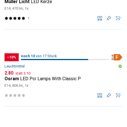
Müller Licht
LED Kerze
E14, 470 lm, 1x
1
13
13
noch 13
/ 17
von 17 Stück
von 17 Stück
−10%
Leuchtmittel
CHF
CHF
2.80
statt
3.10
Osram
LED Pcr Lamps With Classic P
E14, 806 lm, 1x