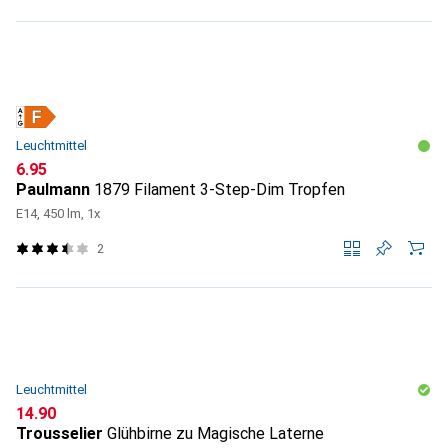
Leuchtmittel
CHF
6.95
Paulmann
1879 Filament 3-Step-Dim Tropfen
E14, 450 lm, 1x
2
Leuchtmittel
CHF
14.90
Trousselier
Glühbirne zu Magische Laterne