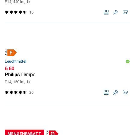
E14, 440 lm, 1x
16
Leuchtmittel
CHF
6.60
Philips
Lampe
E14, 150 lm, 1x
26
MENGENRABATT