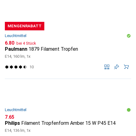
MENGENRABATT
Leuchtmittel
CHF
6.80
bei 4 Stück
Paulmann
1879 Filament Tropfen
E14, 160 lm, 1x
10
Leuchtmittel
CHF
7.65
Philips
Filament Tropfenform Amber 15 W P45 E14
E14, 136 lm, 1x