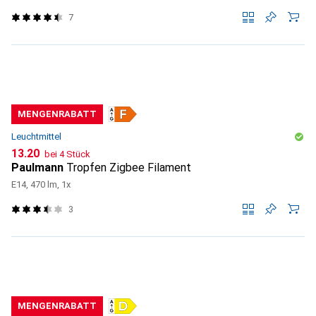
7
MENGENRABATT
Leuchtmittel
CHF
13.20
bei 4 Stück
Paulmann
Tropfen Zigbee Filament
E14, 470 lm, 1x
3
MENGENRABATT