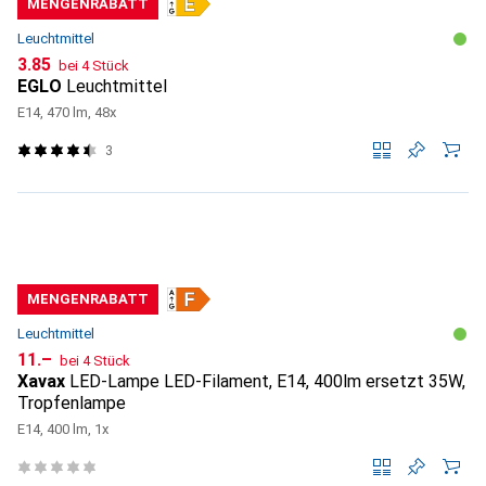
MENGENRABATT
Leuchtmittel
CHF
3.85
bei 4 Stück
EGLO
Leuchtmittel
E14, 470 lm, 48x
3
MENGENRABATT
Leuchtmittel
CHF
11.–
bei 4 Stück
Xavax
LED-Lampe LED-Filament, E14, 400lm ersetzt 35W,
Tropfenlampe
E14, 400 lm, 1x