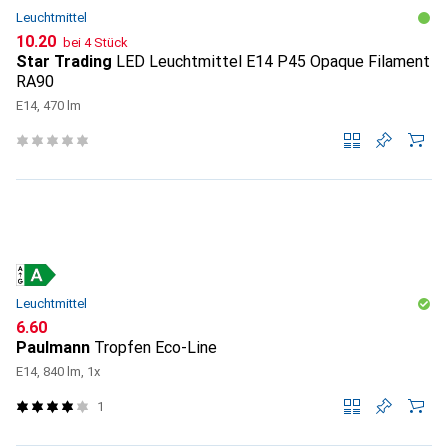
Leuchtmittel
CHF
10.20
bei 4 Stück
Star Trading
LED Leuchtmittel E14 P45 Opaque Filament
RA90
E14, 470 lm
Leuchtmittel
CHF
6.60
Paulmann
Tropfen Eco-Line
E14, 840 lm, 1x
1