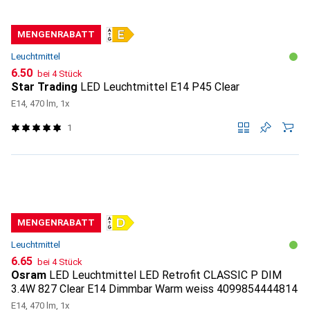
MENGENRABATT
Leuchtmittel
CHF
6.50
bei 4 Stück
Star Trading
LED Leuchtmittel E14 P45 Clear
E14, 470 lm, 1x
1
MENGENRABATT
Leuchtmittel
CHF
6.65
bei 4 Stück
Osram
LED Leuchtmittel LED Retrofit CLASSIC P DIM
3.4W 827 Clear E14 Dimmbar Warm weiss 4099854444814
E14, 470 lm, 1x