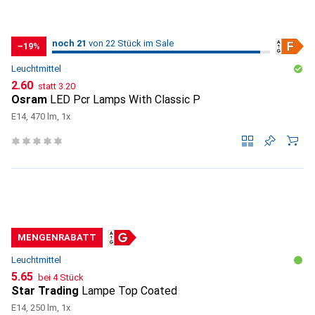
21
21
noch 21
/ 22
/ 22 im Sale
von 22 Stück im Sale
−19%
Leuchtmittel
CHF
CHF
2.60
statt
3.20
Osram
LED Pcr Lamps With Classic P
E14, 470 lm, 1x
MENGENRABATT
Leuchtmittel
CHF
5.65
bei 4 Stück
Star Trading
Lampe Top Coated
E14, 250 lm, 1x