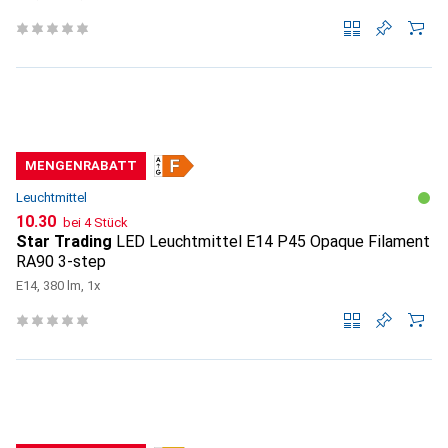
MENGENRABATT
Leuchtmittel
CHF
10.30
bei 4 Stück
Star Trading
LED Leuchtmittel E14 P45 Opaque Filament
RA90 3-step
E14, 380 lm, 1x