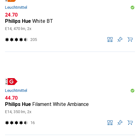
Leuchtmittel
CHF
24.70
Philips Hue
White BT
E14, 470 lm, 2x
205
Leuchtmittel
CHF
44.70
Philips Hue
Filament White Ambiance
E14, 350 lm, 2x
16