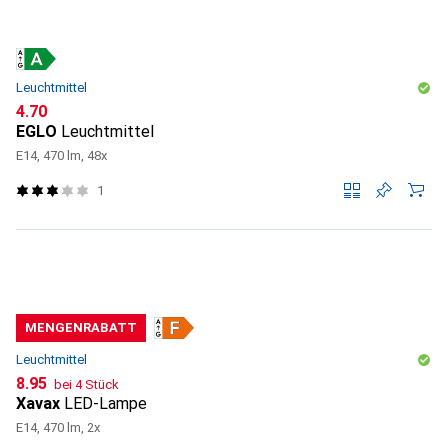
Leuchtmittel
CHF
4.70
EGLO
Leuchtmittel
E14, 470 lm, 48x
1
MENGENRABATT
Leuchtmittel
CHF
8.95
bei 4 Stück
Xavax
LED-Lampe
E14, 470 lm, 2x