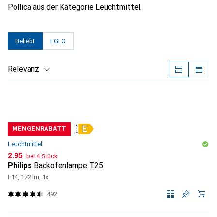
Pollica aus der Kategorie Leuchtmittel.
Beliebt
EGLO
Relevanz
Produktliste
MENGENRABATT
Leuchtmittel
CHF
2.95
bei 4 Stück
Philips
Backofenlampe T25
E14, 172 lm, 1x
492