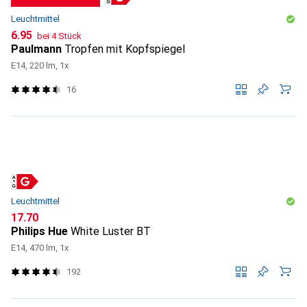
Leuchtmittel
CHF
6.95
bei 4 Stück
Paulmann
Tropfen mit Kopfspiegel
E14, 220 lm, 1x
16
Leuchtmittel
CHF
17.70
Philips Hue
White Luster BT
E14, 470 lm, 1x
192