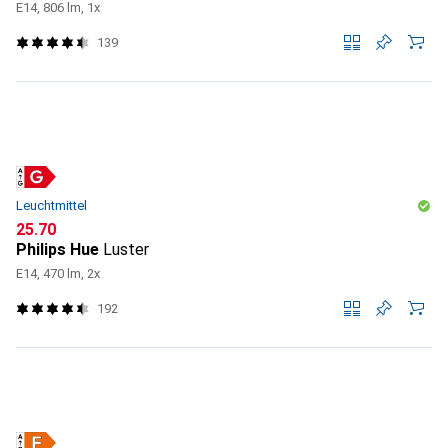
E14, 806 lm, 1x
139
Leuchtmittel
CHF
25.70
Philips Hue
Luster
E14, 470 lm, 2x
192