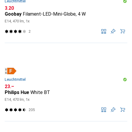
Leuchtmittel
CHF
3.20
Goobay
Filament-LED-Mini-Globe, 4 W
E14, 470 lm, 1x
2
Leuchtmittel
CHF
23.–
Philips Hue
White BT
E14, 470 lm, 1x
205