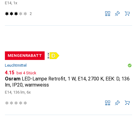
E14, 1x
2
MENGENRABATT
Leuchtmittel
CHF
4.15
bei 4 Stück
Osram
LED-Lampe Retrofit, 1 W, E14, 2700 K, EEK: D, 136
lm, IP20, warmweiss
E14, 136 lm, 6x