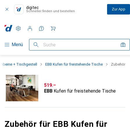
digitec
Zur App
Schneller finden und bestellen
Einstellungen
Kundenkonto
Vergleichslisten
Merklisten
Warenkorb
Navigation nach Kategorien
Menü
Suche
chbeine + Tischgestell
EBB Kufen für freistehende Tische
Zubehör
CHF
519.–
EBB
Kufen für freistehende Tische
Zubehör für EBB Kufen für