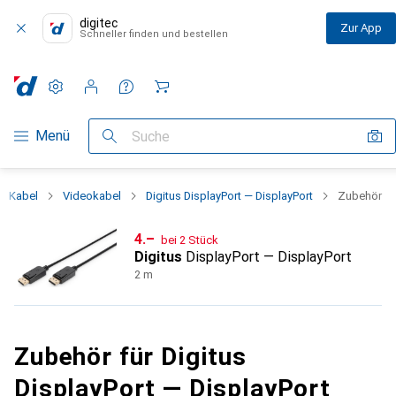
digitec
Zur App
Schneller finden und bestellen
Einstellungen
Kundenkonto
Vergleichslisten
Merklisten
Warenkorb
Navigation nach Kategorien
Menü
Suche
Kabel
Videokabel
Digitus DisplayPort — DisplayPort
Zubehör
CHF
4.–
bei 2 Stück
Digitus
DisplayPort — DisplayPort
2 m
Zubehör für Digitus
DisplayPort — DisplayPort