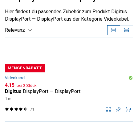
Hier findest du passendes Zubehör zum Produkt Digitus
DisplayPort — DisplayPort aus der Kategorie Videokabel.
Relevanz
Produktliste
MENGENRABATT
Videokabel
CHF
4.15
bei 2 Stück
Digitus
DisplayPort — DisplayPort
1 m
71