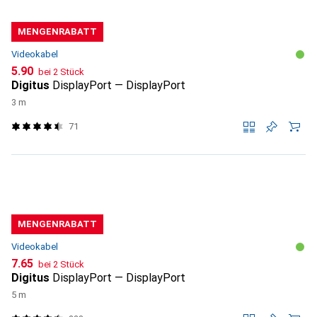
MENGENRABATT
Videokabel
CHF
5.90
bei 2 Stück
Digitus
DisplayPort — DisplayPort
3 m
71
MENGENRABATT
Videokabel
CHF
7.65
bei 2 Stück
Digitus
DisplayPort — DisplayPort
5 m