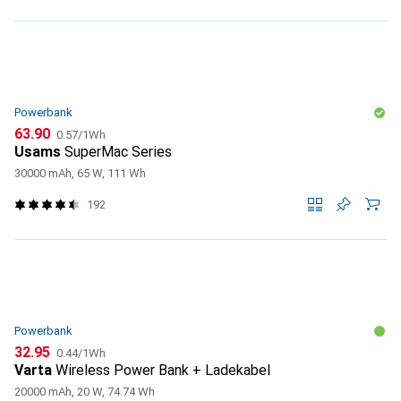
Powerbank
CHF
CHF
63.90
0.57
/
1Wh
Usams
SuperMac Series
30000 mAh, 65 W, 111 Wh
192
Powerbank
CHF
CHF
32.95
0.44
/
1Wh
Varta
Wireless Power Bank + Ladekabel
20000 mAh, 20 W, 74.74 Wh