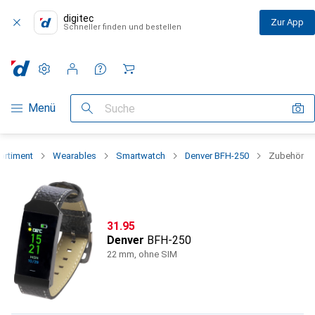
digitec
Zur App
Schneller finden und bestellen
Einstellungen
Kundenkonto
Vergleichslisten
Merklisten
Warenkorb
Navigation nach Kategorien
Menü
Suche
ortiment
Wearables
Smartwatch
Denver BFH-250
Zubehör
CHF
31.95
Denver
BFH-250
22 mm, ohne SIM