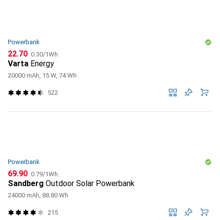
Powerbank
CHF
CHF
22.70
0.30
/
1Wh
Varta
Energy
20000 mAh, 15 W, 74 Wh
522
Powerbank
CHF
CHF
69.90
0.79
/
1Wh
Sandberg
Outdoor Solar Powerbank
24000 mAh, 88.80 Wh
215