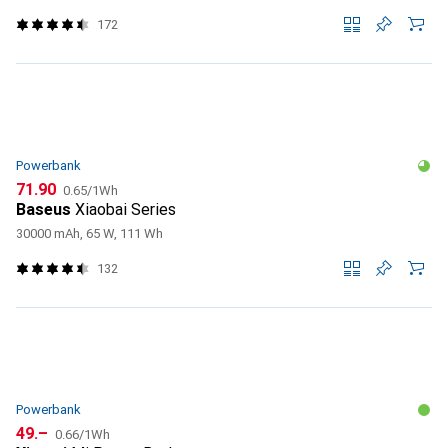
172
Powerbank
CHF
CHF
71.90
0.65
/
1Wh
Baseus
Xiaobai Series
30000 mAh, 65 W, 111 Wh
132
Powerbank
CHF
CHF
49.–
0.66
/
1Wh