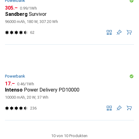
Powerbank
CHF
CHF
305.–
0.99
/
1Wh
Sandberg
Survivor
96000 mAh, 180 W, 307.20 Wh
62
Powerbank
CHF
CHF
17.–
0.46
/
1Wh
Intenso
Power Delivery PD10000
10000 mAh, 20 W, 37 Wh
236
10 von 10 Produkten