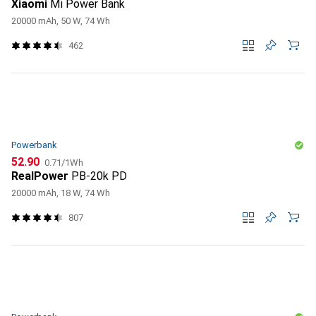
Xiaomi
Mi Power Bank
20000 mAh, 50 W, 74 Wh
462
Powerbank
CHF
CHF
52.90
0.71
/
1Wh
RealPower
PB-20k PD
20000 mAh, 18 W, 74 Wh
807