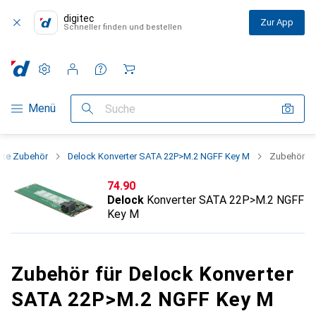
digitec
Zur App
Schneller finden und bestellen
Einstellungen
Kundenkonto
Vergleichslisten
Merklisten
Warenkorb
Navigation nach Kategorien
Menü
Suche
tte Zubehör
Delock Konverter SATA 22P>M.2 NGFF Key M
Zubehör
CHF
74.90
Delock
Konverter SATA 22P>M.2 NGFF
Key M
Zubehör für Delock Konverter
SATA 22P>M.2 NGFF Key M