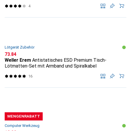
4
Lötgerät Zubehör
CHF
73.84
Weller Erem
Antistatisches ESD Premium Tisch-
Lötmatten-Set mit Armband und Spiralkabel
16
MENGENRABATT
Computer Werkzeug