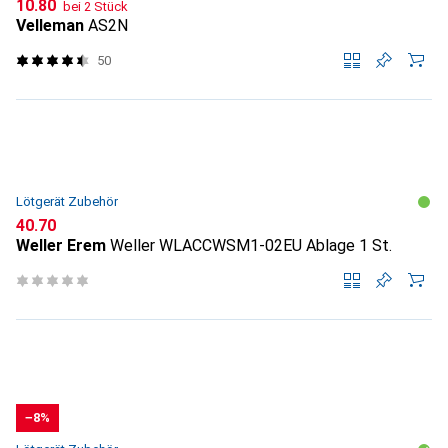
CHF
10.80
bei 2 Stück
Velleman
AS2N
50
Lötgerät Zubehör
CHF
40.70
Weller Erem
Weller WLACCWSM1-02EU Ablage 1 St.
−8%