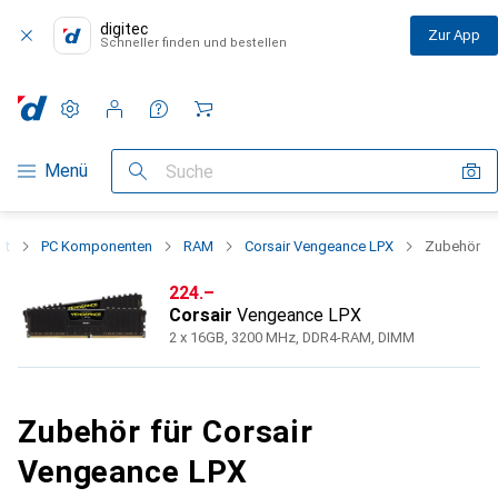
digitec
Zur App
Schneller finden und bestellen
Einstellungen
Kundenkonto
Vergleichslisten
Merklisten
Warenkorb
Navigation nach Kategorien
Menü
Suche
nt
PC Komponenten
RAM
Corsair Vengeance LPX
Zubehör
CHF
224.–
Corsair
Vengeance LPX
2 x 16GB, 3200 MHz, DDR4-RAM, DIMM
Zubehör für Corsair
Vengeance LPX