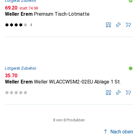
Lötgerät Zubehör
CHF
CHF
69.20
statt
74.98
Weller Erem
Premium Tisch-Lötmatte
4
Lötgerät Zubehör
CHF
35.70
Weller Erem
Weller WLACCWSM2-02EU Ablage 1 St.
8 von 8 Produkten
Nach oben