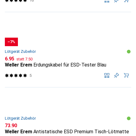
16
−7%
Lötgerät Zubehör
CHF
CHF
6.95
statt
7.50
Weller Erem
Erdungskabel für ESD-Tester Blau
5
Lötgerät Zubehör
CHF
73.90
Weller Erem
Antistatische ESD Premium Tisch-Lötmatte