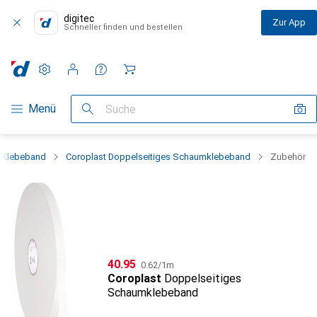
digitec
Zur App
Schneller finden und bestellen
Einstellungen
Kundenkonto
Vergleichslisten
Merklisten
Warenkorb
Navigation nach Kategorien
Menü
Suche
Klebeband
Coroplast Doppelseitiges Schaumklebeband
Zubehör
CHF
CHF
40.95
0.62
/
1m
Coroplast
Doppelseitiges
Schaumklebeband