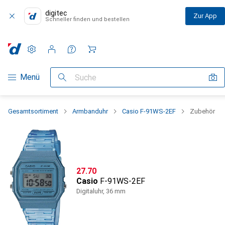
digitec
Zur App
Schneller finden und bestellen
Einstellungen
Kundenkonto
Vergleichslisten
Merklisten
Warenkorb
Navigation nach Kategorien
Menü
Suche
Gesamtsortiment
Armbanduhr
Casio F-91WS-2EF
Zubehör
CHF
27.70
Casio
F-91WS-2EF
Digitaluhr, 36 mm