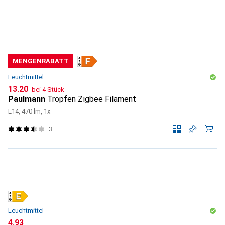
MENGENRABATT
Leuchtmittel
CHF
13.20
bei 4 Stück
Paulmann
Tropfen Zigbee Filament
E14, 470 lm, 1x
3
Leuchtmittel
CHF
4.93