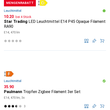
MENGENRABATT
Leuchtmittel
CHF
10.20
bei 4 Stück
Star Trading
LED Leuchtmittel E14 P45 Opaque Filament
RA90
E14, 470 lm
Leuchtmittel
CHF
35.90
Paulmann
Tropfen Zigbee Filament 3er Set
E14, 470 lm, 3x
3