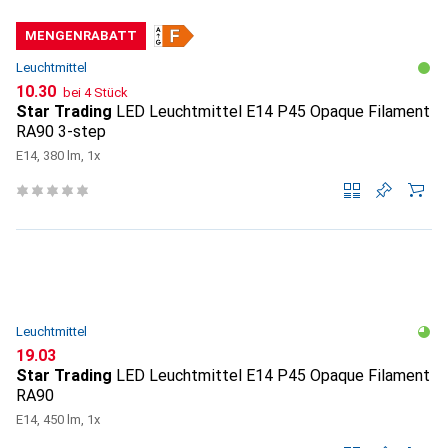
MENGENRABATT
Leuchtmittel
CHF
10.30
bei 4 Stück
Star Trading
LED Leuchtmittel E14 P45 Opaque Filament
RA90 3-step
E14, 380 lm, 1x
Leuchtmittel
CHF
19.03
Star Trading
LED Leuchtmittel E14 P45 Opaque Filament
RA90
E14, 450 lm, 1x