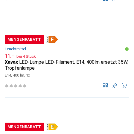
MENGENRABATT
Leuchtmittel
CHF
11.–
bei 4 Stück
Xavax
LED-Lampe LED-Filament, E14, 400lm ersetzt 35W,
Tropfenlampe
E14, 400 lm, 1x
MENGENRABATT