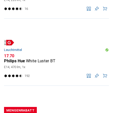
16
Leuchtmittel
CHF
17.70
Philips Hue
White Luster BT
E14, 470 lm, 1x
192
MENGENRABATT