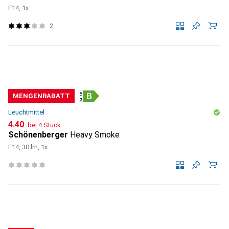
E14, 1x
2
MENGENRABATT
Leuchtmittel
CHF
4.40
bei 4 Stück
Schönenberger
Heavy Smoke
E14, 30 lm, 1x