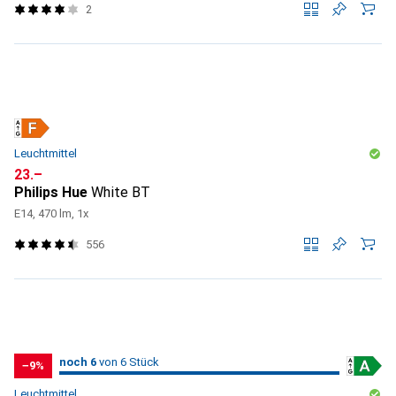
2
Leuchtmittel
CHF
23.–
Philips Hue
White BT
E14, 470 lm, 1x
556
6
6
noch 6
/ 6
von 6 Stück
von 6 Stück
−9%
Leuchtmittel