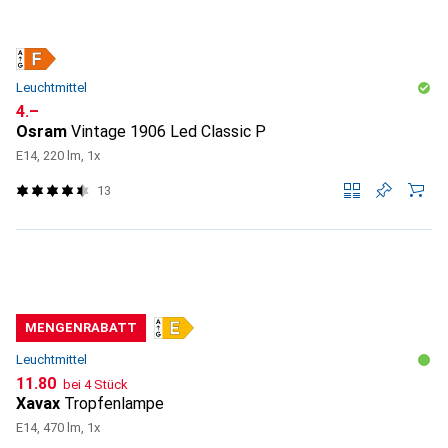
Leuchtmittel
CHF
4.–
Osram
Vintage 1906 Led Classic P
E14, 220 lm, 1x
13
MENGENRABATT
Leuchtmittel
CHF
11.80
bei 4 Stück
Xavax
Tropfenlampe
E14, 470 lm, 1x