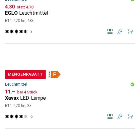
CHF
CHF
4.30
statt
4.70
EGLO
Leuchtmittel
E14, 470 lm, 48x
3
MENGENRABATT
Leuchtmittel
CHF
11.–
bei 4 Stück
Xavax
LED-Lampe
E14, 470 lm, 2x
6