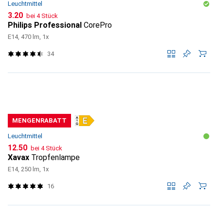
Leuchtmittel
CHF
3.20
bei 4 Stück
Philips Professional
CorePro
E14, 470 lm, 1x
34
MENGENRABATT
Leuchtmittel
CHF
12.50
bei 4 Stück
Xavax
Tropfenlampe
E14, 250 lm, 1x
16