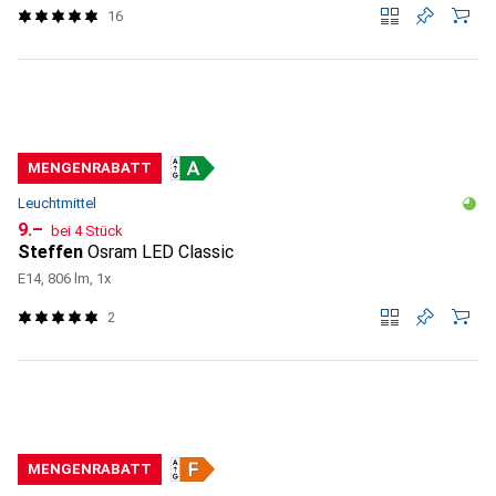
16
MENGENRABATT
Leuchtmittel
CHF
9.–
bei 4 Stück
Steffen
Osram LED Classic
E14, 806 lm, 1x
2
MENGENRABATT