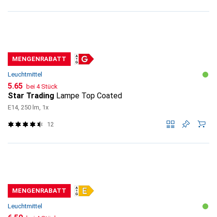
MENGENRABATT
Leuchtmittel
CHF
5.65
bei 4 Stück
Star Trading
Lampe Top Coated
E14, 250 lm, 1x
12
MENGENRABATT
Leuchtmittel