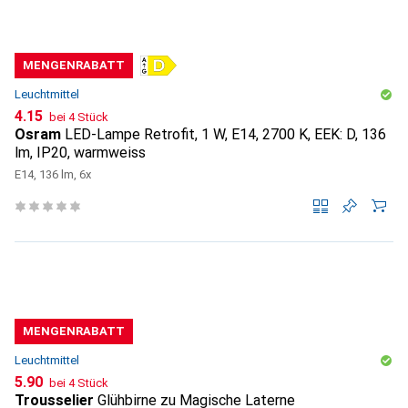
MENGENRABATT
Leuchtmittel
CHF
4.15
bei 4 Stück
Osram
LED-Lampe Retrofit, 1 W, E14, 2700 K, EEK: D, 136
lm, IP20, warmweiss
E14, 136 lm, 6x
MENGENRABATT
Leuchtmittel
CHF
5.90
bei 4 Stück
Trousselier
Glühbirne zu Magische Laterne