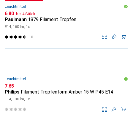
Leuchtmittel
CHF
6.80
bei 4 Stück
Paulmann
1879 Filament Tropfen
E14, 160 lm, 1x
10
Leuchtmittel
CHF
7.65
Philips
Filament Tropfenform Amber 15 W P45 E14
E14, 136 lm, 1x