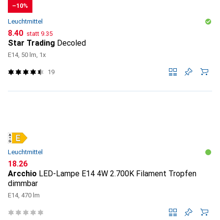
−10%
Leuchtmittel
CHF
CHF
8.40
statt
9.35
Star Trading
Decoled
E14, 50 lm, 1x
19
Leuchtmittel
CHF
18.26
Arcchio
LED-Lampe E14 4W 2.700K Filament Tropfen
dimmbar
E14, 470 lm