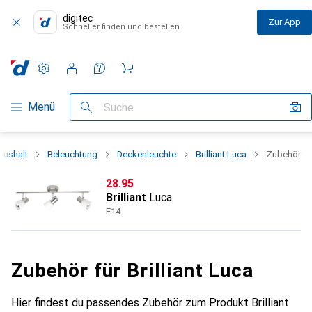
digitec
Zur App
Schneller finden und bestellen
Einstellungen
Kundenkonto
Vergleichslisten
Merklisten
Warenkorb
Navigation nach Kategorien
Menü
Suche
aushalt
Beleuchtung
Deckenleuchte
Brilliant Luca
Zubehör
CHF
28.95
Brilliant
Luca
E14
Zubehör für Brilliant Luca
Hier findest du passendes Zubehör zum Produkt Brilliant