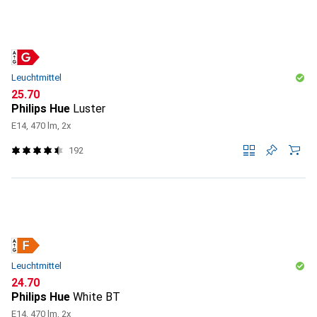
Leuchtmittel
CHF
25.70
Philips Hue
Luster
E14, 470 lm, 2x
192
Leuchtmittel
CHF
24.70
Philips Hue
White BT
E14, 470 lm, 2x