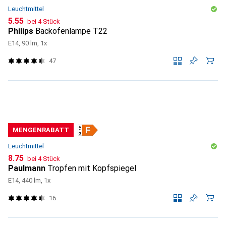
Leuchtmittel
CHF
5.55
bei 4 Stück
Philips
Backofenlampe T22
E14, 90 lm, 1x
47
MENGENRABATT
Leuchtmittel
CHF
8.75
bei 4 Stück
Paulmann
Tropfen mit Kopfspiegel
E14, 440 lm, 1x
16