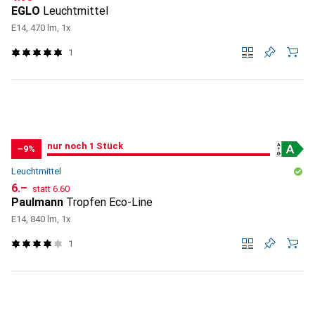
EGLO
Leuchtmittel
E14, 470 lm, 1x
1
noch 1 Stück
nur noch 1
nur noch 1 Stück
/ 1
−9%
Leuchtmittel
CHF
CHF
6.–
statt
6.60
Paulmann
Tropfen Eco-Line
E14, 840 lm, 1x
1