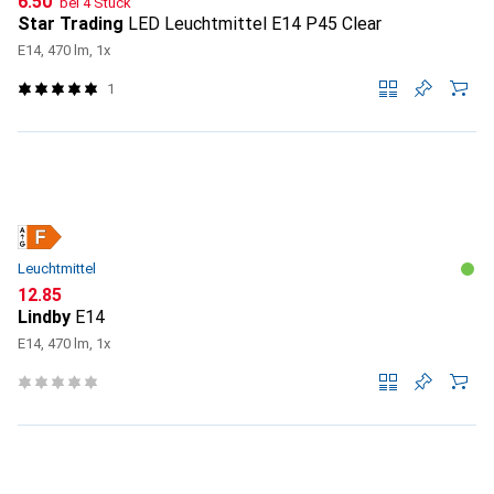
CHF
6.50
bei 4 Stück
Star Trading
LED Leuchtmittel E14 P45 Clear
E14, 470 lm, 1x
1
Leuchtmittel
CHF
12.85
Lindby
E14
E14, 470 lm, 1x