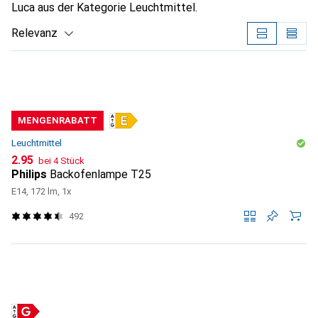
Luca aus der Kategorie Leuchtmittel.
Relevanz
Produktliste
MENGENRABATT
Leuchtmittel
CHF
2.95
bei 4 Stück
Philips
Backofenlampe T25
E14, 172 lm, 1x
492