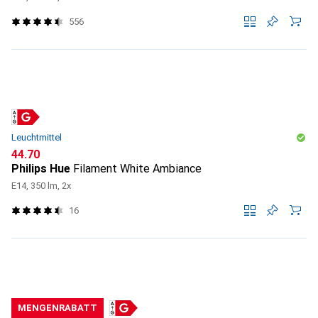
556
Leuchtmittel
CHF
44.70
Philips Hue
Filament White Ambiance
E14, 350 lm, 2x
16
MENGENRABATT