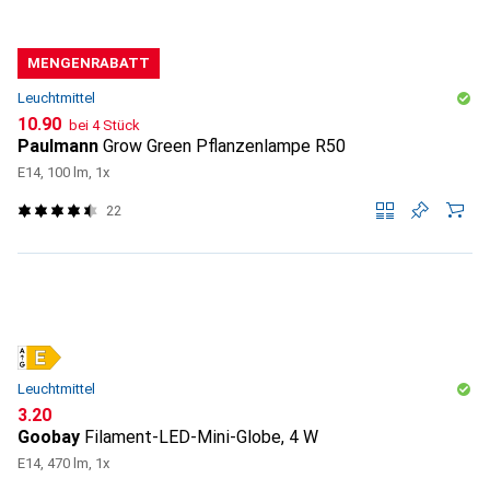
MENGENRABATT
Leuchtmittel
CHF
10.90
bei 4 Stück
Paulmann
Grow Green Pflanzenlampe R50
E14, 100 lm, 1x
22
Leuchtmittel
CHF
3.20
Goobay
Filament-LED-Mini-Globe, 4 W
E14, 470 lm, 1x