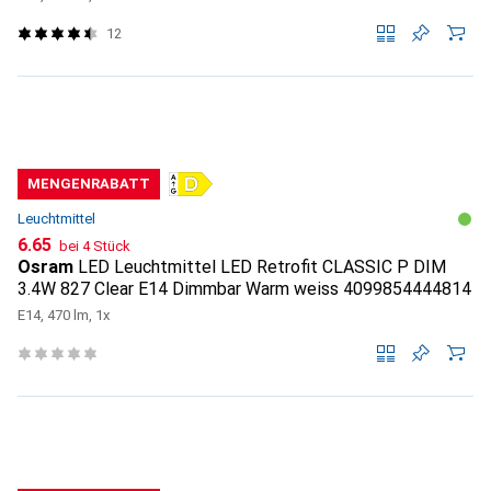
12
MENGENRABATT
Leuchtmittel
CHF
6.65
bei 4 Stück
Osram
LED Leuchtmittel LED Retrofit CLASSIC P DIM
3.4W 827 Clear E14 Dimmbar Warm weiss 4099854444814
E14, 470 lm, 1x