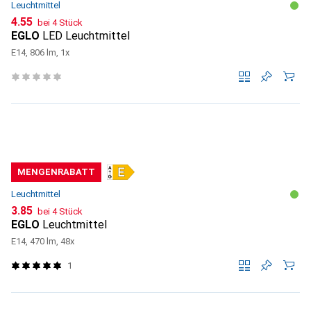
Leuchtmittel
CHF
4.55
bei 4 Stück
EGLO
LED Leuchtmittel
E14, 806 lm, 1x
MENGENRABATT
Leuchtmittel
CHF
3.85
bei 4 Stück
EGLO
Leuchtmittel
E14, 470 lm, 48x
1