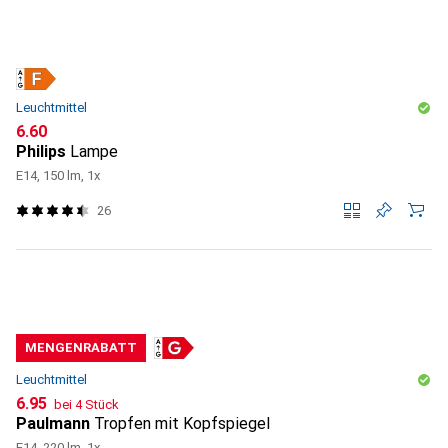
Leuchtmittel
CHF
6.60
Philips
Lampe
E14, 150 lm, 1x
26
MENGENRABATT
Leuchtmittel
CHF
6.95
bei 4 Stück
Paulmann
Tropfen mit Kopfspiegel
E14, 220 lm, 1x