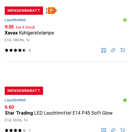
MENGENRABATT
Leuchtmittel
CHF
9.05
bei 4 Stück
Xavax
Kühlgerätelampe
E14, 180 lm, 1x
6
MENGENRABATT
Leuchtmittel
CHF
6.60
Star Trading
LED Leuchtmittel E14 P45 Soft Glow
E14, 30 lm, 1x
1