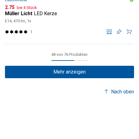
CHF
2.75
bei 4 Stück
Müller Licht
LED Kerze
E14, 470 lm, 1x
1
48 von 76 Produkten
Mehr anzeigen
Nach oben