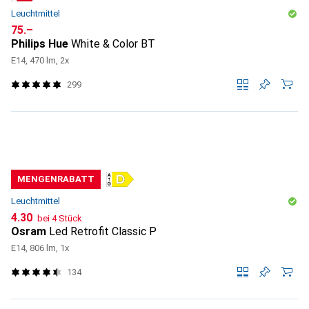
Leuchtmittel
CHF
75.–
Philips Hue
White & Color BT
E14, 470 lm, 2x
299
MENGENRABATT
Leuchtmittel
CHF
4.30
bei 4 Stück
Osram
Led Retrofit Classic P
E14, 806 lm, 1x
134