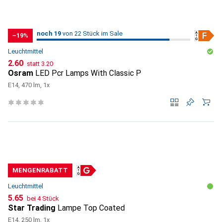
19
19
noch 19
/ 22
/ 22 im Sale
von 22 Stück im Sale
−19%
Leuchtmittel
CHF
CHF
2.60
statt
3.20
Osram
LED Pcr Lamps With Classic P
E14, 470 lm, 1x
MENGENRABATT
Leuchtmittel
CHF
5.65
bei 4 Stück
Star Trading
Lampe Top Coated
E14, 250 lm, 1x