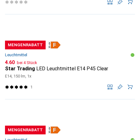
MENGENRABATT
Leuchtmittel
CHF
4.60
bei 4 Stück
Star Trading
LED Leuchtmittel E14 P45 Clear
E14, 150 lm, 1x
1
MENGENRABATT
Leuchtmittel