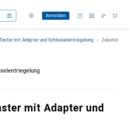
Einstellungen
Kundenkonto
Vergleichslisten
Merklisten
Warenkorb
Anmelden
Taster mit Adapter und Schlüsselentriegelung
Zubehör
selentriegelung
aster mit Adapter und