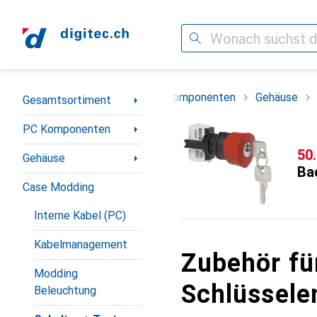
Suche
Navigation nach Kategorien
Gesamtsortiment
PC Komponenten
Gehäuse
Gesamtsortiment
PC Komponenten
CH
50
Gehäuse
Ba
Case Modding
Interne Kabel (PC)
Kabelmanagement
Zubehör fü
Modding
Schlüssele
Beleuchtung