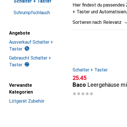
Schalter + Taster
Hier findest du passendes
+ Taster und Automatisieru
Schrumpfschlauch
Sortieren nach
:
Relevanz
Produktliste
Angebote
Ausverkauf Schalter +
Taster
Gebraucht Schalter +
Taster
Schalter + Taster
CHF
25.45
Baco
Leergehäuse mi
Verwandte
Kategorien
Lötgerät Zubehör