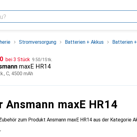
herie
Stromversorgung
Batterien + Akkus
Batterien 
CHF
F
50
bei 3 Stück
9.50
/
1Stk.
smann
maxE HR14
tk., C, 4500 mAh
ür Ansmann maxE HR14
 Zubehör zum Produkt Ansmann maxE HR14 aus der Kategorie A