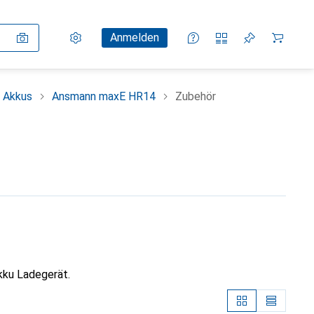
Einstellungen
Kundenkonto
Vergleichslisten
Merklisten
Warenkorb
Anmelden
+ Akkus
Ansmann maxE HR14
Zubehör
kku Ladegerät.