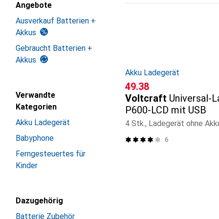
Angebote
Produktliste
Ausverkauf Batterien +
Akkus
Gebraucht Batterien +
Akkus
Akku Ladegerät
CHF
49.38
Verwandte
Voltcraft
Universal-
Kategorien
P600-LCD mit USB
Akku Ladegerät
4 Stk., Ladegerät ohne Akk
Babyphone
6
Ferngesteuertes für
Kinder
Dazugehörig
Batterie Zubehör