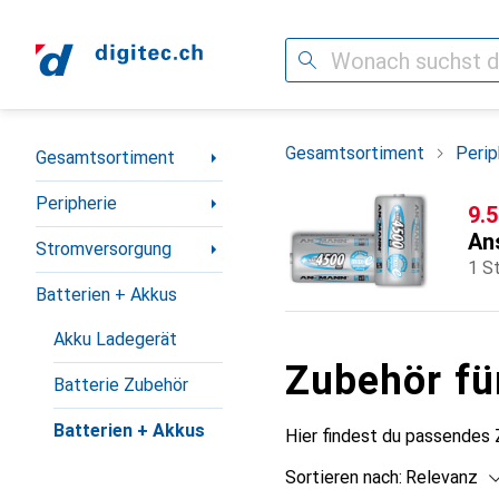
Suche
Navigation nach Kategorien
Gesamtsortiment
Perip
Gesamtsortiment
Peripherie
CH
9.
An
Stromversorgung
1 S
Batterien + Akkus
Akku Ladegerät
Zubehör f
Batterie Zubehör
Batterien + Akkus
Hier findest du passendes
Sortieren nach
:
Relevanz