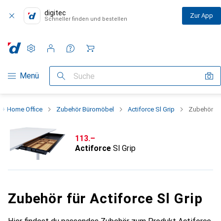
digitec
Zur App
Schneller finden und bestellen
Einstellungen
Kundenkonto
Vergleichslisten
Merklisten
Warenkorb
Navigation nach Kategorien
Menü
Suche
 + Home Office
Zubehör Büromöbel
Actiforce Sl Grip
Zubehör
CHF
113.–
Actiforce
Sl Grip
Zubehör für Actiforce Sl Grip