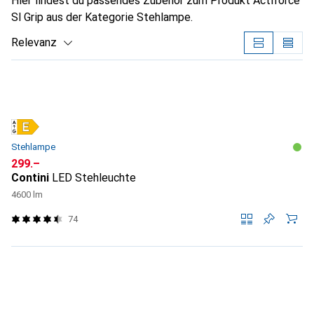
Hier findest du passendes Zubehör zum Produkt Actiforce
Sl Grip aus der Kategorie Stehlampe.
Relevanz
Produktliste
Stehlampe
CHF
299.–
Contini
LED Stehleuchte
4600 lm
74