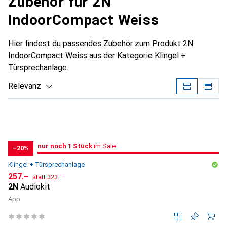
Zubehör für 2N
IndoorCompact Weiss
Hier findest du passendes Zubehör zum Produkt 2N
IndoorCompact Weiss aus der Kategorie Klingel +
Türsprechanlage.
Relevanz
Produktliste
noch 1 Stück
nur noch 1 Stück
im Sale
im Sale
−20%
Klingel + Türsprechanlage
CHF
CHF
257.–
statt
323.–
2N
Audiokit
App