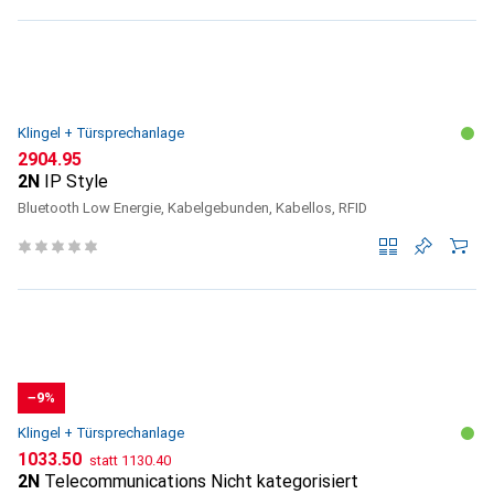
Klingel + Türsprechanlage
CHF
2904.95
2N
IP Style
Bluetooth Low Energie, Kabelgebunden, Kabellos, RFID
−9%
Klingel + Türsprechanlage
CHF
CHF
1033.50
statt
1130.40
2N
Telecommunications Nicht kategorisiert