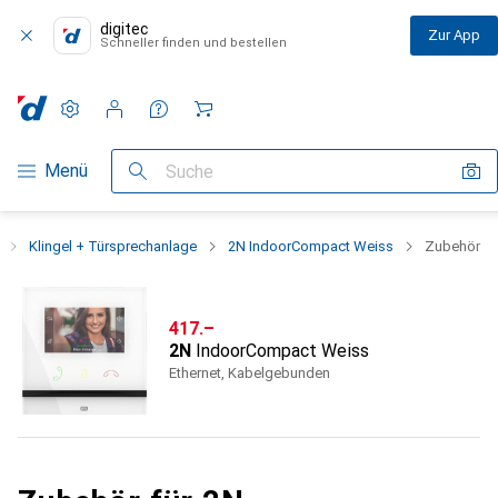
digitec
Zur App
Schneller finden und bestellen
Einstellungen
Kundenkonto
Vergleichslisten
Merklisten
Warenkorb
Navigation nach Kategorien
Menü
Suche
Klingel + Türsprechanlage
2N IndoorCompact Weiss
Zubehör
CHF
417.–
2N
IndoorCompact Weiss
Ethernet, Kabelgebunden