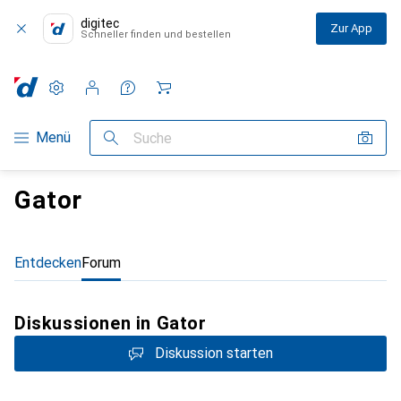
digitec
Zur App
Schneller finden und bestellen
Einstellungen
Kundenkonto
Vergleichslisten
Merklisten
Warenkorb
Navigation nach Kategorien
Menü
Suche
Gator
Entdecken
Forum
Diskussionen in Gator
Diskussion starten