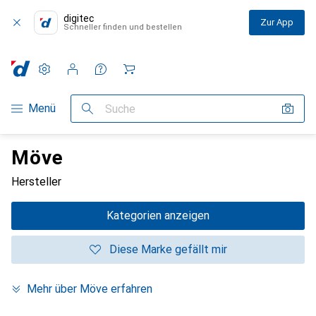
digitec
Zur App
Schneller finden und bestellen
Einstellungen
Kundenkonto
Vergleichslisten
Merklisten
Warenkorb
Navigation nach Kategorien
Menü
Suche
Möve
Hersteller
Kategorien anzeigen
Diese Marke gefällt mir
Mehr über Möve erfahren