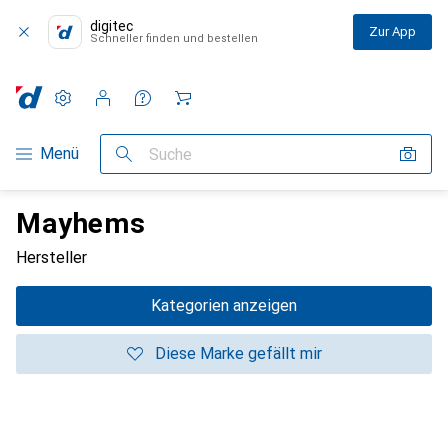
digitec
Zur App
Schneller finden und bestellen
Einstellungen
Kundenkonto
Vergleichslisten
Merklisten
Warenkorb
Navigation nach Kategorien
Menü
Suche
Mayhems
Hersteller
Kategorien anzeigen
Diese Marke gefällt mir