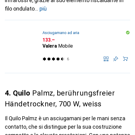
infrarossi e, grazie al suo elemento riscaldante in
filo ondulato
più
Asciugamano ad aria
CHF
133.–
Valera
Mobile
6
4. Quilo
Palmz, berührungsfreier
Händetrockner, 700 W, weiss
Il Quilo Palmz è un asciugamani per le mani senza
contatto, che si distingue per la sua costruzione