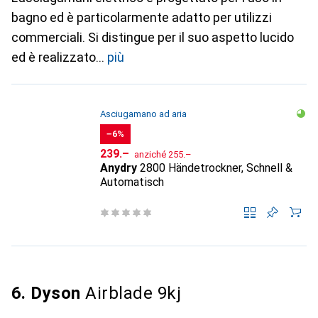
bagno ed è particolarmente adatto per utilizzi
commerciali. Si distingue per il suo aspetto lucido
ed è realizzato
più
Asciugamano ad aria
−6%
CHF
CHF
239.–
anziché
255.–
Anydry
2800 Händetrockner, Schnell &
Automatisch
6. Dyson
Airblade 9kj