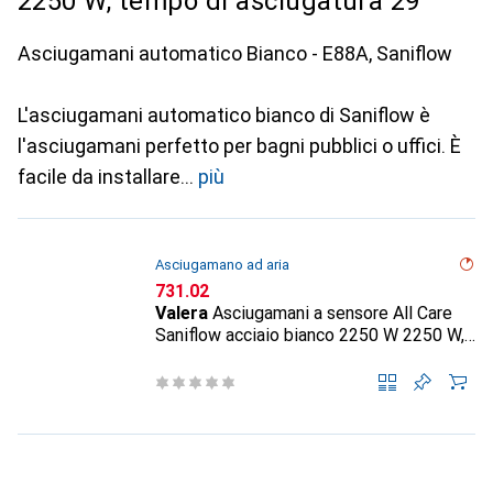
2250 W, tempo di asciugatura 29
Asciugamani automatico Bianco - E88A, Saniflow
L'asciugamani automatico bianco di Saniflow è
l'asciugamani perfetto per bagni pubblici o uffici. È
facile da installare
più
Asciugamano ad aria
CHF
731.02
Valera
Asciugamani a sensore All Care
Saniflow acciaio bianco 2250 W 2250 W,
tempo di asciugatura 29