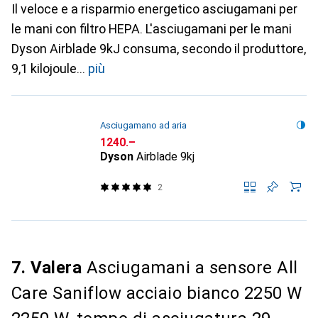
Il veloce e a risparmio energetico asciugamani per
le mani con filtro HEPA. L'asciugamani per le mani
Dyson Airblade 9kJ consuma, secondo il produttore,
9,1 kilojoule
più
Asciugamano ad aria
CHF
1240.–
Dyson
Airblade 9kj
2
7. Valera
Asciugamani a sensore All
Care Saniflow acciaio bianco 2250 W