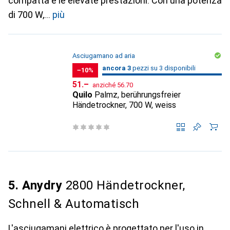
compatta e le elevate prestazioni. Con una potenza
di 700 W,
più
Asciugamano ad aria
3
3
ancora 3
/ 3
/ 3 in vendita
pezzi su 3 disponibili
−10%
CHF
CHF
51.–
anziché
56.70
Quilo
Palmz, berührungsfreier
Händetrockner, 700 W, weiss
5. Anydry
2800 Händetrockner,
Schnell & Automatisch
L'asciugamani elettrico è progettato per l'uso in