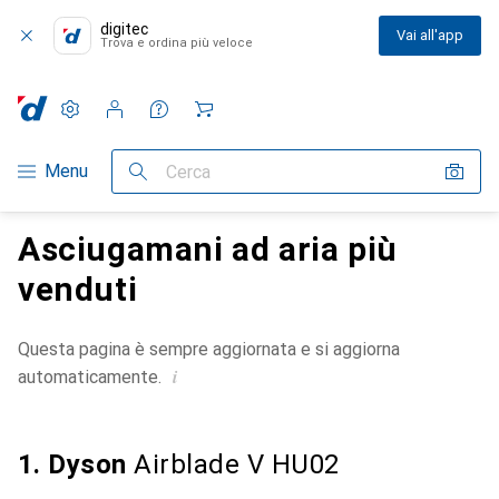
digitec
Vai all'app
Trova e ordina più veloce
Impostazioni
Conto cliente
Liste di confronto
Liste dei desideri
Carrello
Categoria Navigazione
Menu
Cerca
Asciugamani ad aria più
venduti
Questa pagina è sempre aggiornata e si aggiorna
i
automaticamente.
1. Dyson
Airblade V HU02