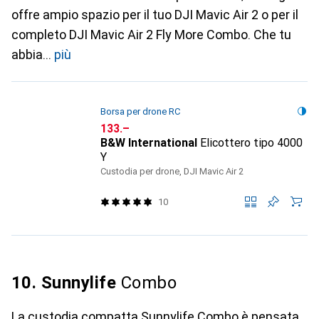
offre ampio spazio per il tuo DJI Mavic Air 2 o per il
completo DJI Mavic Air 2 Fly More Combo. Che tu
abbia
più
Borsa per drone RC
CHF
133.–
B&W International
Elicottero tipo 4000
Y
Custodia per drone, DJI Mavic Air 2
10
10. Sunnylife
Combo
La custodia compatta Sunnylife Combo è pensata