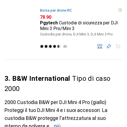
Borsa per drone RC
CHF
78.90
Pgytech
Custodia di sicurezza per DJI
Mini 3 Pro/Mini 3
Custodia per drone, DJI Mini 3, DJI Mini 3 Pro
46
3. B&W International
Tipo di caso
2000
2000 Custodia B&W per DJI Mini 4 Pro (giallo)
Proteggi il tuo DJI Mini 4 e i suoi accessori. La
custodia B&W protegge l'attrezzatura al suo
interno da polvere e
più