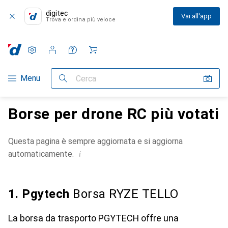
digitec
Vai all'app
Trova e ordina più veloce
Impostazioni
Conto cliente
Liste di confronto
Liste dei desideri
Carrello
Categoria Navigazione
Menu
Cerca
Borse per drone RC più votati
Questa pagina è sempre aggiornata e si aggiorna
i
automaticamente.
1. Pgytech
Borsa RYZE TELLO
La borsa da trasporto PGYTECH offre una