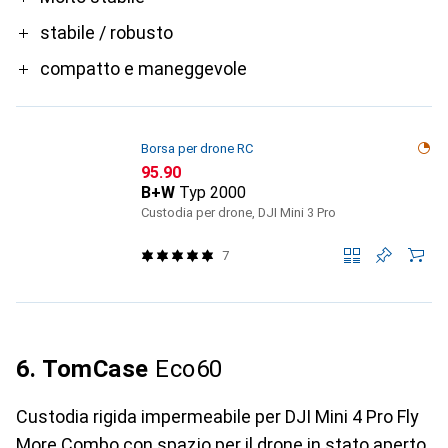
stabile / robusto
compatto e maneggevole
Borsa per drone RC
CHF
95.90
B+W
Typ 2000
Custodia per drone, DJI Mini 3 Pro
7
6. TomCase
Eco60
Custodia rigida impermeabile per DJI Mini 4 Pro Fly
More Combo con spazio per il drone in stato aperto,