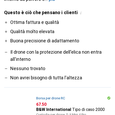
Questo è ciò che pensano i clienti
i
Pro
Contro
Ottima fattura e qualità
Qualità molto elevata
Buona precisione di adattamento
Il drone con la protezione dell'elica non entra
all'interno
Nessuno trovato
Non avrei bisogno di tutta l'altezza
Borsa per drone RC
CHF
67.50
B&W International
Tipo di caso 2000
Custodia per drone, DJI Mini 4 Pro