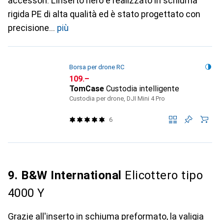
accessori. L'inserto nero è realizzato in schiuma
rigida PE di alta qualità ed è stato progettato con
precisione
più
Borsa per drone RC
CHF
109.–
TomCase
Custodia intelligente
Custodia per drone, DJI Mini 4 Pro
6
9. B&W International
Elicottero tipo
4000 Y
Grazie all'inserto in schiuma preformato, la valigia