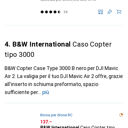
34
4. B&W International
Caso Copter
tipo 3000
B&W Copter Case Type 3000 B nero per DJI Mavic
Air 2. La valigia per il tuo DJI Mavic Air 2 offre, grazie
all'inserto in schiuma preformato, spazio
sufficiente per
più
Borsa per drone RC
CHF
137.–
B&W International
Caso Copter tipo