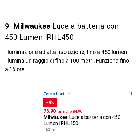
9. Milwaukee
Luce a batteria con
450 Lumen IRHL450
Illuminazione ad alta risoluzione, fino a 450 lumen.
Illumina un raggio di fino a 100 metri. Funziona fino
a 16 ore.
Torcia frontale
−9%
CHF
CHF
76.90
anziché
84.90
Milwaukee
Luce a batteria con 450
Lumen IRHL450
450 lm