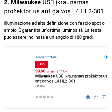
2. Milwaukee
USB įkraunamas
prožektorius ant galvos L4 HL2-301
Illuminazione ad alta definizione con fascio spot o
ampio. È garantita un'ottima luminosità. La testa
può essere inclinata a un angolo di 180 gradi.
Torcia frontale
−15%
CHF
CHF
99.90
anziché
117.–
Milwaukee
USB įkraunamas prožektorius
ant galvos L4 HL2-301
600 lm