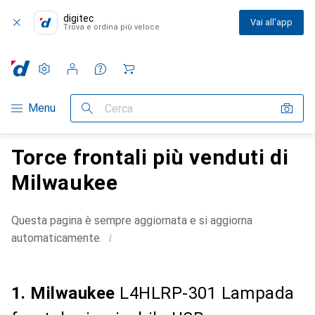
digitec
Vai all'app
Trova e ordina più veloce
Impostazioni
Conto cliente
Liste di confronto
Liste dei desideri
Carrello
Categoria Navigazione
Menu
Cerca
Torce frontali più venduti di
Milwaukee
Questa pagina è sempre aggiornata e si aggiorna
i
automaticamente.
1. Milwaukee
L4HLRP-301 Lampada