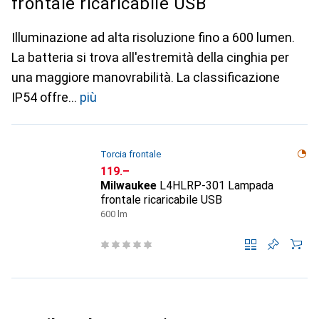
frontale ricaricabile USB
Illuminazione ad alta risoluzione fino a 600 lumen.
La batteria si trova all'estremità della cinghia per
una maggiore manovrabilità. La classificazione
IP54 offre
più
Torcia frontale
CHF
119.–
Milwaukee
L4HLRP-301 Lampada
frontale ricaricabile USB
600 lm