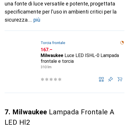
una fonte di luce versatile e potente, progettata
specificamente per l'uso in ambienti critici per la
sicurezza.
più
Torcia frontale
CHF
167.–
Milwaukee
Luce LED ISHL-0 Lampada
frontale e torcia
310 lm
7. Milwaukee
Lampada Frontale A
LED Hl2