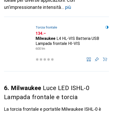
ideale per diverse applicazioni. Con
un'impressionante intensità
più
Torcia frontale
CHF
134.–
Milwaukee
L4 HL-VIS Batteria USB
Lampada frontale HI-VIS
600 lm
6. Milwaukee
Luce LED ISHL-0
Lampada frontale e torcia
La torcia frontale e portatile Milwaukee ISHL-0 è