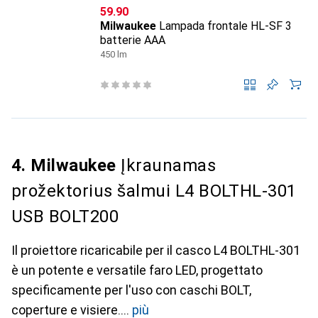
CHF
59.90
Milwaukee
Lampada frontale HL-SF 3
batterie AAA
450 lm
4. Milwaukee
Įkraunamas
prožektorius šalmui L4 BOLTHL-301
USB BOLT200
Il proiettore ricaricabile per il casco L4 BOLTHL-301
è un potente e versatile faro LED, progettato
specificamente per l'uso con caschi BOLT,
coperture e visiere.
più