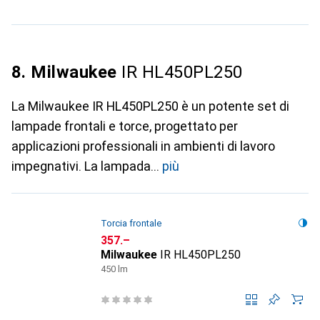
8. Milwaukee
IR HL450PL250
La Milwaukee IR HL450PL250 è un potente set di
lampade frontali e torce, progettato per
applicazioni professionali in ambienti di lavoro
impegnativi. La lampada
più
Torcia frontale
CHF
357.–
Milwaukee
IR HL450PL250
450 lm