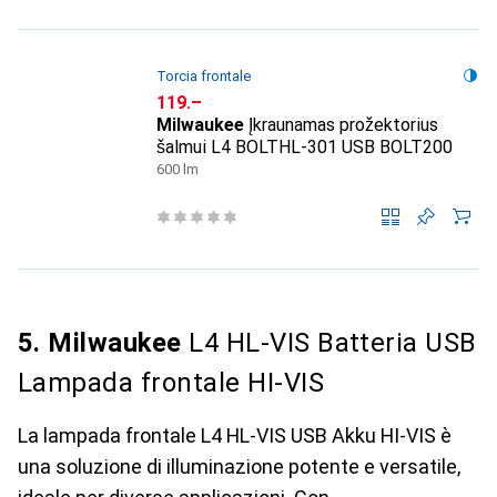
Torcia frontale
CHF
119.–
Milwaukee
Įkraunamas prožektorius
šalmui L4 BOLTHL-301 USB BOLT200
600 lm
5. Milwaukee
L4 HL-VIS Batteria USB
Lampada frontale HI-VIS
La lampada frontale L4 HL-VIS USB Akku HI-VIS è
una soluzione di illuminazione potente e versatile,