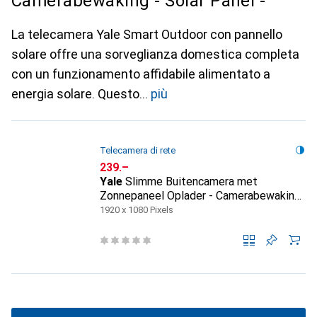
Camerabewaking - Solar Panel -
La telecamera Yale Smart Outdoor con pannello
solare offre una sorveglianza domestica completa
con un funzionamento affidabile alimentato a
energia solare. Questo
più
Telecamera di rete
CHF
239.–
Yale
Slimme Buitencamera met
Zonnepaneel Oplader - Camerabewaking
- Solar Panel -
1920 x 1080 Pixels