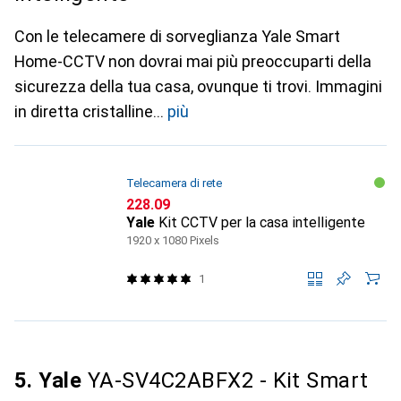
Con le telecamere di sorveglianza Yale Smart
Home-CCTV non dovrai mai più preoccuparti della
sicurezza della tua casa, ovunque ti trovi. Immagini
in diretta cristalline
più
Telecamera di rete
CHF
228.09
Yale
Kit CCTV per la casa intelligente
1920 x 1080 Pixels
1
5. Yale
YA-SV4C2ABFX2 - Kit Smart