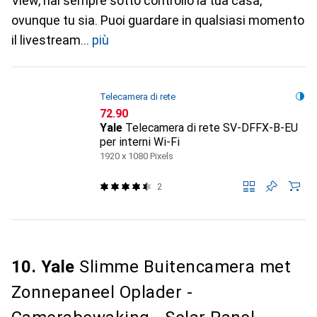
View, hai sempre sotto controllo la tua casa,
ovunque tu sia. Puoi guardare in qualsiasi momento
il livestream
più
Telecamera di rete
CHF
72.90
Yale
Telecamera di rete SV-DFFX-B-EU
per interni Wi-Fi
1920 x 1080 Pixels
2
10. Yale
Slimme Buitencamera met
Zonnepaneel Oplader -