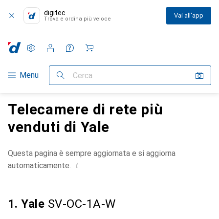
digitec
Vai all'app
Trova e ordina più veloce
Impostazioni
Conto cliente
Liste di confronto
Liste dei desideri
Carrello
Categoria Navigazione
Menu
Cerca
Telecamere di rete più
venduti di Yale
Questa pagina è sempre aggiornata e si aggiorna
i
automaticamente.
1. Yale
SV-OC-1A-W