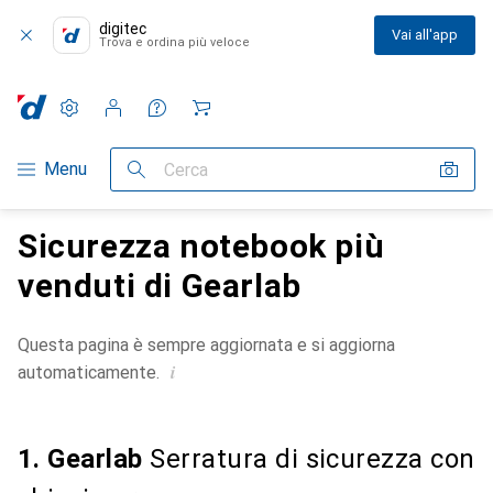
digitec
Vai all'app
Trova e ordina più veloce
Impostazioni
Conto cliente
Liste di confronto
Liste dei desideri
Carrello
Categoria Navigazione
Menu
Cerca
Sicurezza notebook più
venduti di Gearlab
Questa pagina è sempre aggiornata e si aggiorna
i
automaticamente.
1. Gearlab
Serratura di sicurezza con