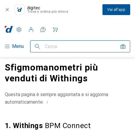
digitec
Vai all'app
Trova e ordina più veloce
Impostazioni
Conto cliente
Liste di confronto
Liste dei desideri
Carrello
Categoria Navigazione
Menu
Cerca
Sfigmomanometri più
venduti di Withings
Questa pagina è sempre aggiornata e si aggiorna
i
automaticamente.
1. Withings
BPM Connect