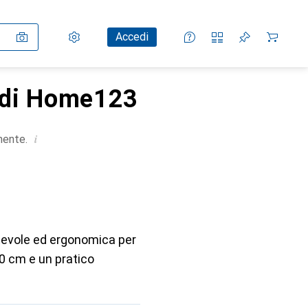
Impostazioni
Conto cliente
Liste di confronto
Liste dei desideri
Carrello
Accedi
i di Home123
i
mente.
tevole ed ergonomica per
10 cm e un pratico