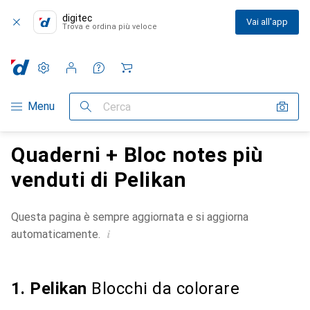
digitec
Vai all'app
Trova e ordina più veloce
Impostazioni
Conto cliente
Liste di confronto
Liste dei desideri
Carrello
Categoria Navigazione
Menu
Cerca
Quaderni + Bloc notes più
venduti di Pelikan
Questa pagina è sempre aggiornata e si aggiorna
i
automaticamente.
1. Pelikan
Blocchi da colorare