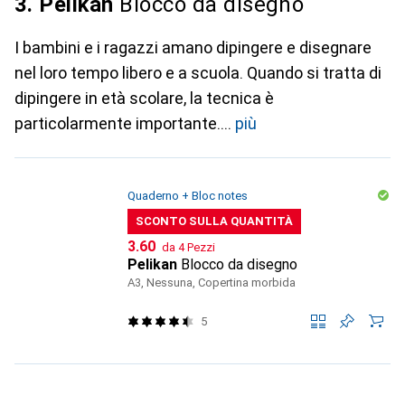
3. Pelikan
Blocco da disegno
I bambini e i ragazzi amano dipingere e disegnare
nel loro tempo libero e a scuola. Quando si tratta di
dipingere in età scolare, la tecnica è
particolarmente importante.
più
Quaderno + Bloc notes
SCONTO SULLA QUANTITÀ
CHF
3.60
da 4 Pezzi
Pelikan
Blocco da disegno
A3, Nessuna, Copertina morbida
5