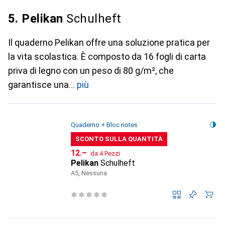
5. Pelikan
Schulheft
Il quaderno Pelikan offre una soluzione pratica per
la vita scolastica. È composto da 16 fogli di carta
priva di legno con un peso di 80 g/m², che
garantisce una
più
Quaderno + Bloc notes
SCONTO SULLA QUANTITÀ
CHF
12.–
da 4 Pezzi
Pelikan
Schulheft
A5, Nessuna