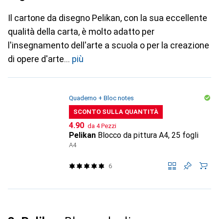
Il cartone da disegno Pelikan, con la sua eccellente
qualità della carta, è molto adatto per
l'insegnamento dell'arte a scuola o per la creazione
di opere d'arte
più
Quaderno + Bloc notes
SCONTO SULLA QUANTITÀ
CHF
4.90
da 4 Pezzi
Pelikan
Blocco da pittura A4, 25 fogli
A4
6