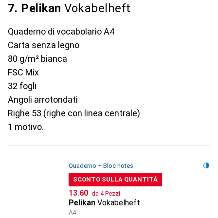
7. Pelikan
Vokabelheft
Quaderno di vocabolario A4
Carta senza legno
80 g/m² bianca
FSC Mix
32 fogli
Angoli arrotondati
Righe 53 (righe con linea centrale)
1 motivo.
Quaderno + Bloc notes
SCONTO SULLA QUANTITÀ
CHF
13.60
da 4 Pezzi
Pelikan
Vokabelheft
A4