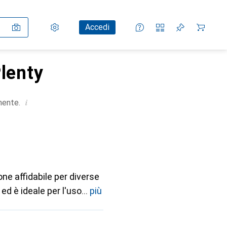
Impostazioni
Conto cliente
Liste di confronto
Liste dei desideri
Carrello
Accedi
Plenty
i
mente.
ione affidabile per diverse
 ed è ideale per l'uso
più