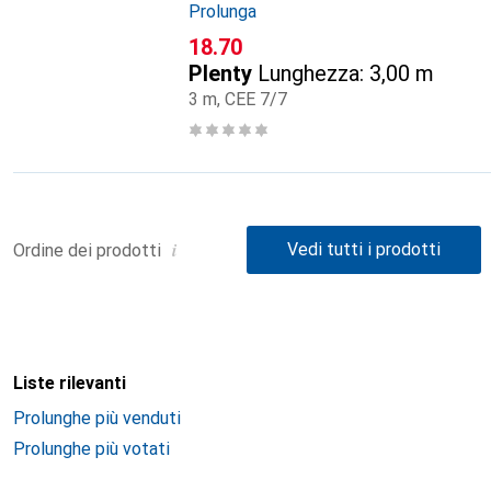
Prolunga
CHF
18.70
Plenty
Lunghezza: 3,00 m
3 m, CEE 7/7
i
Vedi tutti i prodotti
Ordine dei prodotti
Liste rilevanti
Prolunghe più venduti
Prolunghe più votati