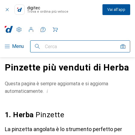
digitec
Vai all'app
Trova e ordina più veloce
Impostazioni
Conto cliente
Liste di confronto
Liste dei desideri
Carrello
Categoria Navigazione
Menu
Cerca
Pinzette più venduti di Herba
Questa pagina è sempre aggiornata e si aggiorna
i
automaticamente.
1. Herba
Pinzette
La pinzetta angolata è lo strumento perfetto per