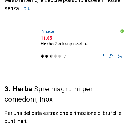
verso l'interno, le zecche possono essere rimosse
senza
più
Pinzette
CHF
11.85
Herba
Zeckenpinzette
7
3. Herba
Spremiagrumi per
comedoni, Inox
Per una delicata estrazione e rimozione di brufoli e
punti neri.