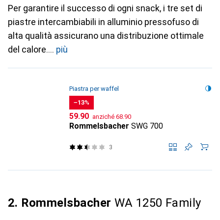
Per garantire il successo di ogni snack, i tre set di
piastre intercambiabili in alluminio pressofuso di
alta qualità assicurano una distribuzione ottimale
del calore.
più
Piastra per waffel
−13%
CHF
CHF
59.90
anziché
68.90
Rommelsbacher
SWG 700
3
2. Rommelsbacher
WA 1250 Family