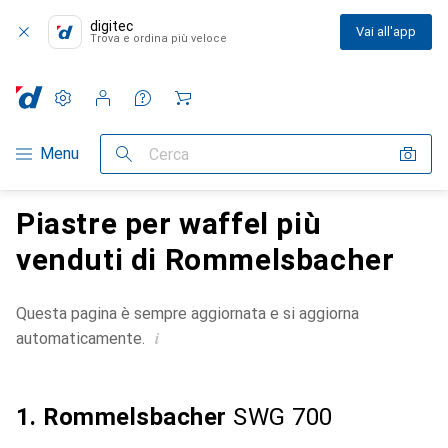
digitec
Vai all'app
Trova e ordina più veloce
Impostazioni
Conto cliente
Liste di confronto
Liste dei desideri
Carrello
Categoria Navigazione
Menu
Cerca
Piastre per waffel più
venduti di Rommelsbacher
Questa pagina è sempre aggiornata e si aggiorna
i
automaticamente.
1. Rommelsbacher
SWG 700