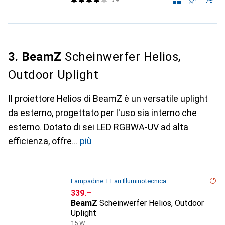
3. BeamZ
Scheinwerfer Helios,
Outdoor Uplight
Il proiettore Helios di BeamZ è un versatile uplight
da esterno, progettato per l'uso sia interno che
esterno. Dotato di sei LED RGBWA-UV ad alta
efficienza, offre
più
Lampadine + Fari Illuminotecnica
CHF
339.–
BeamZ
Scheinwerfer Helios, Outdoor
Uplight
15 W