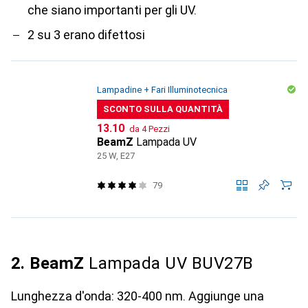
che siano importanti per gli UV.
2 su 3 erano difettosi
Lampadine + Fari Illuminotecnica
SCONTO SULLA QUANTITÀ
CHF
13.10
da 4 Pezzi
BeamZ
Lampada UV
25 W, E27
79
2. BeamZ
Lampada UV BUV27B
Lunghezza d'onda: 320-400 nm. Aggiunge una