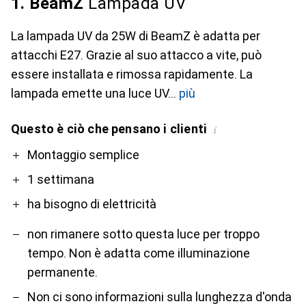
1. BeamZ
Lampada UV
La lampada UV da 25W di BeamZ è adatta per
attacchi E27. Grazie al suo attacco a vite, può
essere installata e rimossa rapidamente. La
lampada emette una luce UV
più
Questo è ciò che pensano i clienti
i
Pro
Contro
Montaggio semplice
1 settimana
ha bisogno di elettricità
non rimanere sotto questa luce per troppo
tempo. Non è adatta come illuminazione
permanente.
Non ci sono informazioni sulla lunghezza d'onda