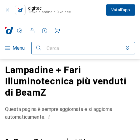
digitec
Vai all'app
Trova e ordina più veloce
Impostazioni
Conto cliente
Liste di confronto
Liste dei desideri
Carrello
Categoria Navigazione
Menu
Cerca
Lampadine + Fari
Illuminotecnica più venduti
di BeamZ
Questa pagina è sempre aggiornata e si aggiorna
i
automaticamente.