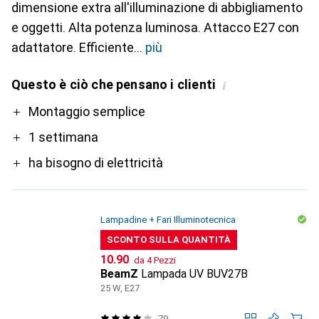
dimensione extra all'illuminazione di abbigliamento
e oggetti. Alta potenza luminosa. Attacco E27 con
adattatore. Efficiente
più
Questo è ciò che pensano i clienti
i
Pro
Montaggio semplice
1 settimana
ha bisogno di elettricità
Lampadine + Fari Illuminotecnica
SCONTO SULLA QUANTITÀ
CHF
10.90
da 4 Pezzi
BeamZ
Lampada UV BUV27B
25 W, E27
79