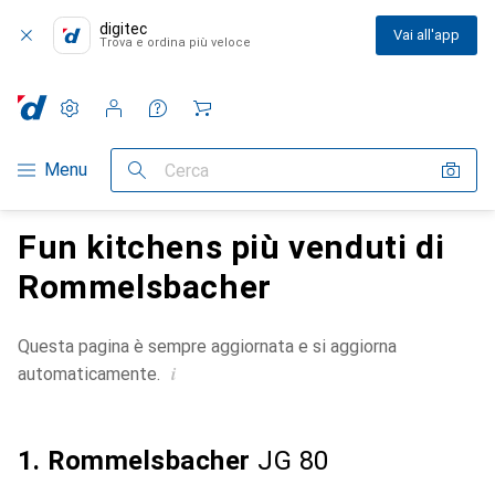
digitec
Vai all'app
Trova e ordina più veloce
Impostazioni
Conto cliente
Liste di confronto
Liste dei desideri
Carrello
Categoria Navigazione
Menu
Cerca
Fun kitchens più venduti di
Rommelsbacher
Questa pagina è sempre aggiornata e si aggiorna
i
automaticamente.
1. Rommelsbacher
JG 80