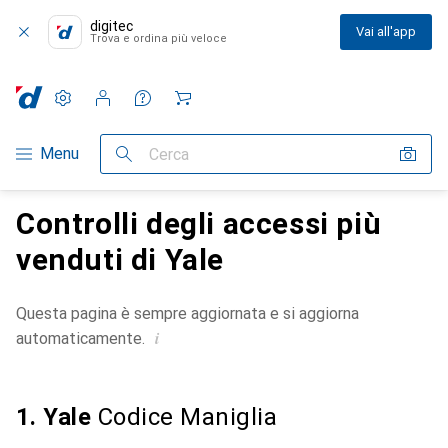
digitec
Vai all'app
Trova e ordina più veloce
Impostazioni
Conto cliente
Liste di confronto
Liste dei desideri
Carrello
Categoria Navigazione
Menu
Cerca
Controlli degli accessi più
venduti di Yale
Questa pagina è sempre aggiornata e si aggiorna
i
automaticamente.
1. Yale
Codice Maniglia