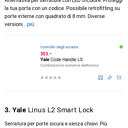
Alternativa per serrature con LED tricolore. Proteggi
la tua porta con un codice. Possibile retrofitting su
porte interne con quadrato di 8 mm. Diverse
versioni
più
Controllo degli accessi
CHF
353.–
Yale
Code Handle LS
Combinazione numerica elettronica
3. Yale
Linus L2 Smart Lock
Serratura per porte sicura e senza chiavi. Più