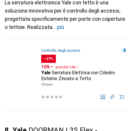
La serratura elettronica Yale con tetto è una
soluzione innovativa per il controllo degli accessi,
progettata specificamente per porte con coperture
o tettoie. Realizzata
più
Controllo degli accessi
−27%
CHF
CHF
109.–
anziché
149.–
Yale
Serratura Elettrica con Cilindro
Esterno Zincato a Tetto
Chiave
8. Yale
DOORMAN L3S Flex -