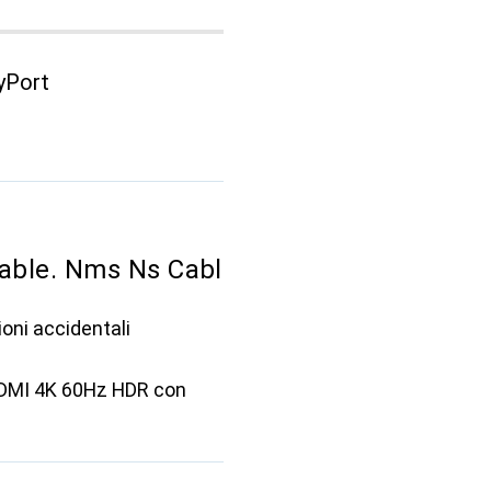
yPort
ble. Nms Ns Cabl
oni accidentali
HDMI 4K 60Hz HDR con