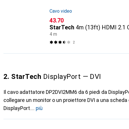
Cavo video
CHF
43.70
StarTech
4m (13ft) HDMI 2.1 C
4 m
2
2. StarTech
DisplayPort — DVI
Il cavo adattatore DP2DVI2MM6 da 6 piedi da DisplayPo
collegare un monitor o un proiettore DVI a una scheda 
DisplayPort.
più