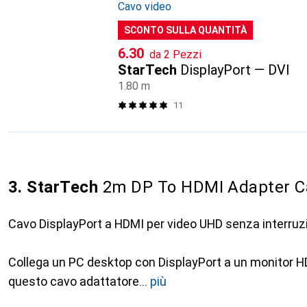
Cavo video
SCONTO SULLA QUANTITÀ
CHF
6.30
da 2 Pezzi
StarTech
DisplayPort — DVI
1.80 m
11
3. StarTech
2m DP To HDMI Adapter Ca
Cavo DisplayPort a HDMI per video UHD senza interruzi
Collega un PC desktop con DisplayPort a un monitor 
questo cavo adattatore
più