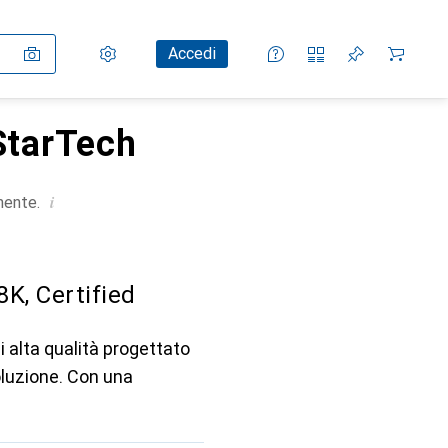
Impostazioni
Conto cliente
Liste di confronto
Liste dei desideri
Carrello
Accedi
 StarTech
i
mente.
8K, Certified
i alta qualità progettato
soluzione. Con una