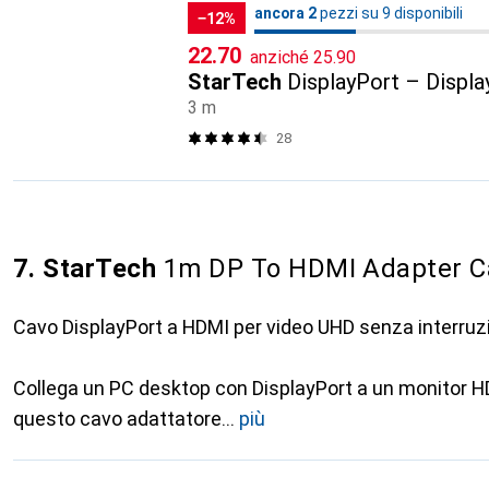
2
2
ancora 2
/ 9
/ 9 in vendita
pezzi su 9 disponibili
−12%
CHF
CHF
22.70
anziché
25.90
StarTech
DisplayPort – Displa
3 m
28
7. StarTech
1m DP To HDMI Adapter Ca
Cavo DisplayPort a HDMI per video UHD senza interruzi
Collega un PC desktop con DisplayPort a un monitor 
questo cavo adattatore
più