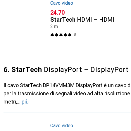
Cavo video
CHF
24.70
StarTech
HDMI – HDMI
2 m
8
6. StarTech
DisplayPort – DisplayPort
Il cavo StarTech DP14VMM3M DisplayPort è un cavo di 
per la trasmissione di segnali video ad alta risoluzion
metri,
più
Cavo video