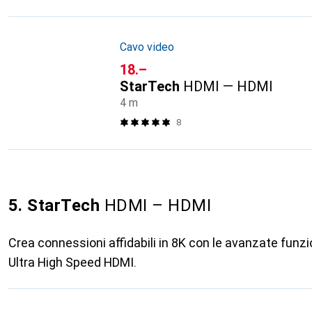
Cavo video
CHF
18.–
StarTech
HDMI — HDMI
4 m
8
5. StarTech
HDMI – HDMI
Crea connessioni affidabili in 8K con le avanzate funzi
Ultra High Speed HDMI.