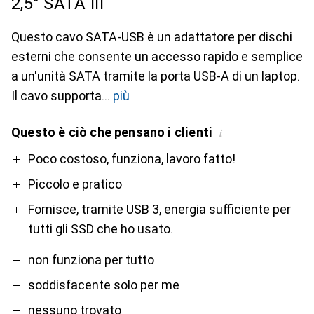
2,5" SATA III
Questo cavo SATA-USB è un adattatore per dischi
esterni che consente un accesso rapido e semplice
a un'unità SATA tramite la porta USB-A di un laptop.
Il cavo supporta
più
Questo è ciò che pensano i clienti
i
Pro
Contro
Poco costoso, funziona, lavoro fatto!
Piccolo e pratico
Fornisce, tramite USB 3, energia sufficiente per
tutti gli SSD che ho usato.
non funziona per tutto
soddisfacente solo per me
nessuno trovato