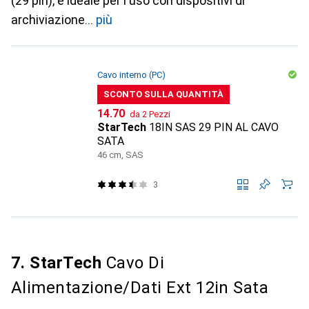
(29 pin), è ideale per l'uso con dispositivi di
archiviazione
più
Cavo interno (PC)
SCONTO SULLA QUANTITÀ
CHF
14.70
da 2 Pezzi
StarTech
18IN SAS 29 PIN AL CAVO
SATA
46 cm, SAS
3
7. StarTech
Cavo Di
Alimentazione/Dati Ext 12in Sata