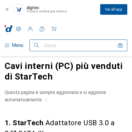
digitec
Vai all'app
Trova e ordina più veloce
Impostazioni
Conto cliente
Liste di confronto
Liste dei desideri
Carrello
Categoria Navigazione
Menu
Cerca
Cavi interni (PC) più venduti
di StarTech
Questa pagina è sempre aggiornata e si aggiorna
i
automaticamente.
1. StarTech
Adattatore USB 3.0 a