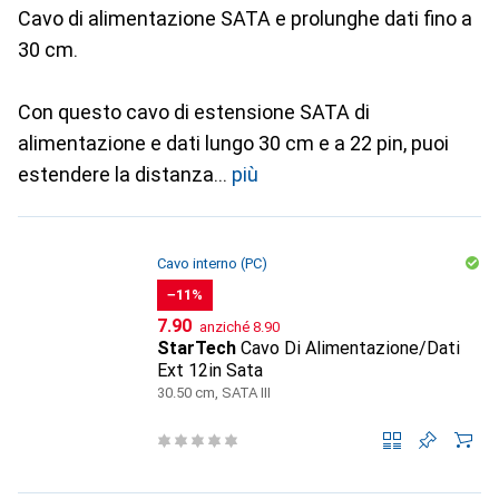
Cavo di alimentazione SATA e prolunghe dati fino a
30 cm.
Con questo cavo di estensione SATA di
alimentazione e dati lungo 30 cm e a 22 pin, puoi
estendere la distanza
più
Cavo interno (PC)
−11%
CHF
CHF
7.90
anziché
8.90
StarTech
Cavo Di Alimentazione/Dati
Ext 12in Sata
30.50 cm, SATA III