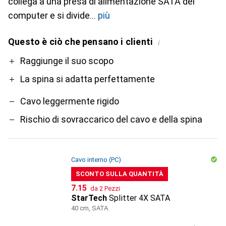
collega a una presa di alimentazione SATA del
computer e si divide
più
Questo è ciò che pensano i clienti
i
Pro
Contro
Raggiunge il suo scopo
La spina si adatta perfettamente
Cavo leggermente rigido
Rischio di sovraccarico del cavo e della spina
Cavo interno (PC)
SCONTO SULLA QUANTITÀ
CHF
7.15
da 2 Pezzi
StarTech
Splitter 4X SATA
40 cm, SATA