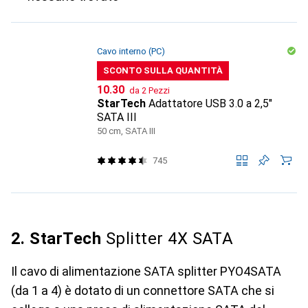
Cavo interno (PC)
SCONTO SULLA QUANTITÀ
CHF
10.30
da 2 Pezzi
StarTech
Adattatore USB 3.0 a 2,5"
SATA III
50 cm, SATA III
745
2. StarTech
Splitter 4X SATA
Il cavo di alimentazione SATA splitter PYO4SATA
(da 1 a 4) è dotato di un connettore SATA che si