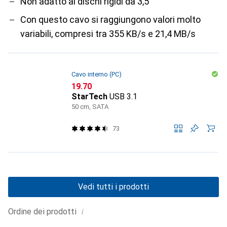
Non adatto ai dischi rigidi da 3,5"
Con questo cavo si raggiungono valori molto
variabili, compresi tra 355 KB/s e 21,4 MB/s
Cavo interno (PC)
CHF
19.70
StarTech
USB 3.1
50 cm, SATA
73
Vedi tutti i prodotti
i
Ordine dei prodotti