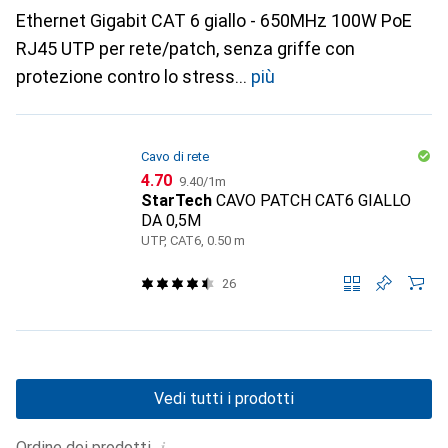
Ethernet Gigabit CAT 6 giallo - 650MHz 100W PoE
RJ45 UTP per rete/patch, senza griffe con
protezione contro lo stress
più
Cavo di rete
CHF
CHF
4.70
9.40
/
1m
StarTech
CAVO PATCH CAT6 GIALLO
DA 0,5M
UTP, CAT6, 0.50 m
26
Vedi tutti i prodotti
i
Ordine dei prodotti