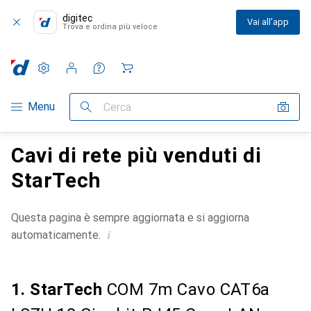
digitec
Vai all'app
Trova e ordina più veloce
Impostazioni
Conto cliente
Liste di confronto
Liste dei desideri
Carrello
Categoria Navigazione
Menu
Cerca
Cavi di rete più venduti di
StarTech
Questa pagina è sempre aggiornata e si aggiorna
i
automaticamente.
1. StarTech
COM 7m Cavo CAT6a