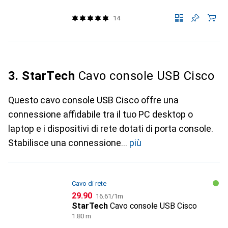
14
3. StarTech
Cavo console USB Cisco
Questo cavo console USB Cisco offre una
connessione affidabile tra il tuo PC desktop o
laptop e i dispositivi di rete dotati di porta console.
Stabilisce una connessione
più
Cavo di rete
CHF
CHF
29.90
16.61
/
1m
StarTech
Cavo console USB Cisco
1.80 m