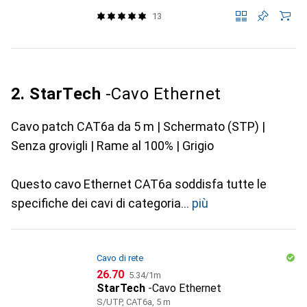
13
2. StarTech
-Cavo Ethernet
Cavo patch CAT6a da 5 m | Schermato (STP) |
Senza grovigli | Rame al 100% | Grigio
Questo cavo Ethernet CAT6a soddisfa tutte le
specifiche dei cavi di categoria
più
Cavo di rete
CHF
CHF
26.70
5.34
/
1m
StarTech
-Cavo Ethernet
S/UTP, CAT6a, 5 m