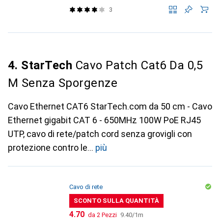
3
4. StarTech
Cavo Patch Cat6 Da 0,5
M Senza Sporgenze
Cavo Ethernet CAT6 StarTech.com da 50 cm - Cavo
Ethernet gigabit CAT 6 - 650MHz 100W PoE RJ45
UTP, cavo di rete/patch cord senza grovigli con
protezione contro le
più
Cavo di rete
SCONTO SULLA QUANTITÀ
CHF
CHF
4.70
da 2 Pezzi
9.40
/
1m