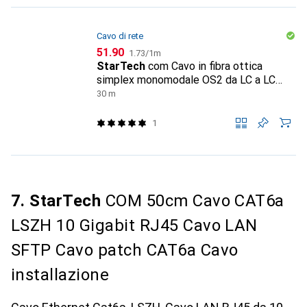
Cavo di rete
CHF
CHF
51.90
1.73
/
1m
StarTech
com Cavo in fibra ottica
simplex monomodale OS2 da LC a LC
(UPC) da 30m, 9/125µm, 40G/100G
30 m
1
7. StarTech
COM 50cm Cavo CAT6a
LSZH 10 Gigabit RJ45 Cavo LAN
SFTP Cavo patch CAT6a Cavo
installazione