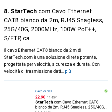
8. StarTech
com Cavo Ethernet
CAT8 bianco da 2m, RJ45 Snagless,
25G/40G, 2000MHz, 100W PoE++,
S/FTP, ca
Il cavo Ethernet CAT8 bianco da 2 m di
StarTech.com è una soluzione di rete potente,
progettata per velocità, sicurezza e durata. Con
velocità di trasmissione dati
più
Cavo di rete
CHF
CHF
22.90
11.45
/
1m
StarTech
com Cavo Ethernet CAT8
bianco da 2m, RJ45 Snagless, 25G/40G,