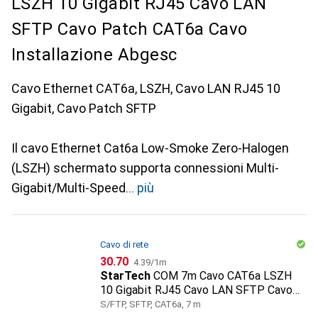
LSZH 10 Gigabit RJ45 Cavo LAN
SFTP Cavo Patch CAT6a Cavo
Installazione Abgesc
Cavo Ethernet CAT6a, LSZH, Cavo LAN RJ45 10
Gigabit, Cavo Patch SFTP
Il cavo Ethernet Cat6a Low-Smoke Zero-Halogen
(LSZH) schermato supporta connessioni Multi-
Gigabit/Multi-Speed
più
Cavo di rete
CHF
CHF
30.70
4.39
/
1m
StarTech
COM 7m Cavo CAT6a LSZH
10 Gigabit RJ45 Cavo LAN SFTP Cavo
Patch CAT6a Cavo Installazione Abgesc
S/FTP, SFTP, CAT6a, 7 m