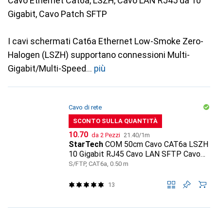
Cavo Ethernet Cat6a, LSZH, Cavo LAN RJ45 da 10
Gigabit, Cavo Patch SFTP
I cavi schermati Cat6a Ethernet Low-Smoke Zero-
Halogen (LSZH) supportano connessioni Multi-
Gigabit/Multi-Speed
più
Cavo di rete
SCONTO SULLA QUANTITÀ
CHF
CHF
10.70
da 2 Pezzi
21.40
/
1m
StarTech
COM 50cm Cavo CAT6a LSZH
10 Gigabit RJ45 Cavo LAN SFTP Cavo
patch CAT6a Cavo installazione
S/FTP, CAT6a, 0.50 m
13