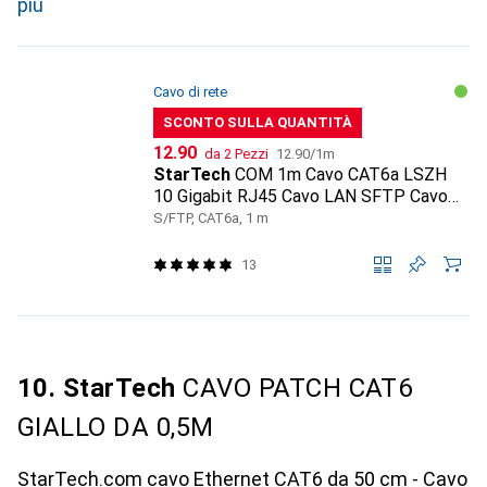
più
Cavo di rete
SCONTO SULLA QUANTITÀ
CHF
CHF
12.90
da 2 Pezzi
12.90
/
1m
StarTech
COM 1m Cavo CAT6a LSZH
10 Gigabit RJ45 Cavo LAN SFTP Cavo
Patch CAT6a Cavo Installazione Abgesc
S/FTP, CAT6a, 1 m
13
10. StarTech
CAVO PATCH CAT6
GIALLO DA 0,5M
StarTech.com cavo Ethernet CAT6 da 50 cm - Cavo