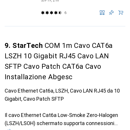
2000MHz, 100W PoE++, S/FTP, ca
S/FTP, 2 m
6
9. StarTech
COM 1m Cavo CAT6a
LSZH 10 Gigabit RJ45 Cavo LAN
SFTP Cavo Patch CAT6a Cavo
Installazione Abgesc
Cavo Ethernet Cat6a, LSZH, Cavo LAN RJ45 da 10
Gigabit, Cavo Patch SFTP
Il cavo Ethernet Cat6a Low-Smoke Zero-Halogen
(LSZH/LSOH) schermato supporta connessioni