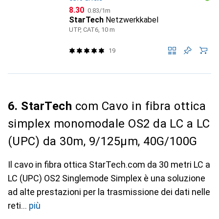
CHF
CHF
8.30
0.83
/
1m
StarTech
Netzwerkkabel
UTP, CAT6, 10 m
19
6. StarTech
com Cavo in fibra ottica
simplex monomodale OS2 da LC a LC
(UPC) da 30m, 9/125µm, 40G/100G
Il cavo in fibra ottica StarTech.com da 30 metri LC a
LC (UPC) OS2 Singlemode Simplex è una soluzione
ad alte prestazioni per la trasmissione dei dati nelle
reti
più