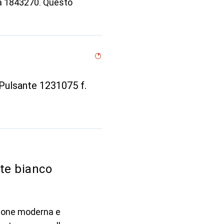
 a 1843270. Questo
Pulsante 1231075 f.
te bianco
zione moderna e