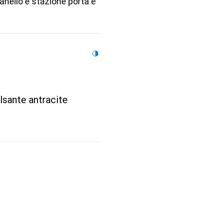
nello e stazione porta è
sante antracite