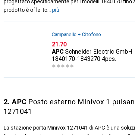
progettato specificamente per i modelli 1840170 fino
prodotto è offerto
più
Campanello + Citofono
CHF
21.70
APC
Schneider Electric GmbH 
1840170-1843270 4pcs.
2. APC
Posto esterno Minivox 1 pulsan
1271041
La stazione porta Minivox 1271041 di APC è una solu