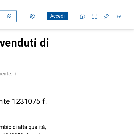
Impostazioni
Conto cliente
Liste di confronto
Liste dei desideri
Carrello
Accedi
venduti di
i
mente.
nte 1231075 f.
bio di alta qualità,