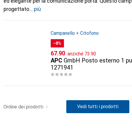
ed elegante per la comunicazione porta. Questo campa
progettato
più
Campanello + Citofono
−8%
CHF
CHF
67.90
anziché
73.90
APC
GmbH Posto esterno 1 pul
1271941
i
Vedi tutti i prodotti
Ordine dei prodotti