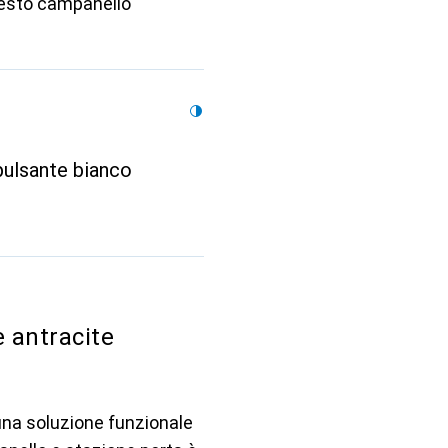
uesto campanello
pulsante bianco
 antracite
una soluzione funzionale