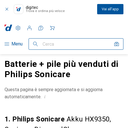
digitec
Vai all'app
Trova e ordina più veloce
Impostazioni
Conto cliente
Liste di confronto
Liste dei desideri
Carrello
Categoria Navigazione
Menu
Cerca
Batterie + pile più venduti di
Philips Sonicare
Questa pagina è sempre aggiornata e si aggiorna
i
automaticamente.
1. Philips Sonicare
Akku HX9350,