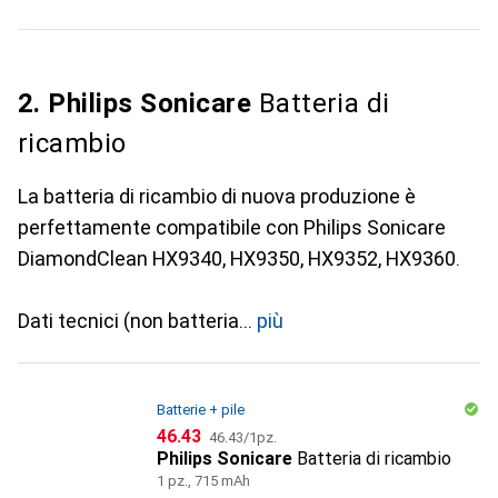
2. Philips Sonicare
Batteria di
ricambio
La batteria di ricambio di nuova produzione è
perfettamente compatibile con Philips Sonicare
DiamondClean HX9340, HX9350, HX9352, HX9360.
Dati tecnici (non batteria
più
Batterie + pile
CHF
CHF
46.43
46.43
/
1pz.
Philips Sonicare
Batteria di ricambio
1 pz., 715 mAh