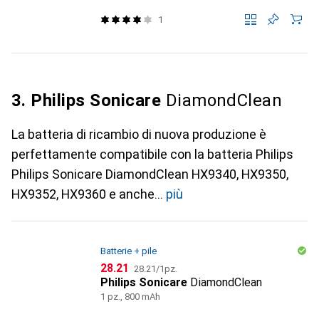
1
3. Philips Sonicare
DiamondClean
La batteria di ricambio di nuova produzione è
perfettamente compatibile con la batteria Philips
Philips Sonicare DiamondClean HX9340, HX9350,
HX9352, HX9360 e anche
più
Batterie + pile
CHF
CHF
28.21
28.21
/
1pz.
Philips Sonicare
DiamondClean
1 pz., 800 mAh