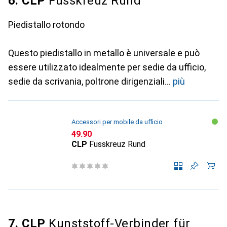
6. CLP
Fusskreuz Rund
Piedistallo rotondo
Questo piedistallo in metallo è universale e può
essere utilizzato idealmente per sedie da ufficio,
sedie da scrivania, poltrone dirigenziali
più
Accessori per mobile da ufficio
CHF
49.90
CLP
Fusskreuz Rund
7. CLP
Kunststoff-Verbinder für