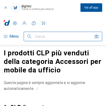
digitec
Vai all'app
Trova e ordina più veloce
Impostazioni
Conto cliente
Liste di confronto
Liste dei desideri
Carrello
Categoria Navigazione
Menu
Cerca
I prodotti CLP più venduti
della categoria Accessori per
mobile da ufficio
Questa pagina è sempre aggiornata e si aggiorna
i
automaticamente.