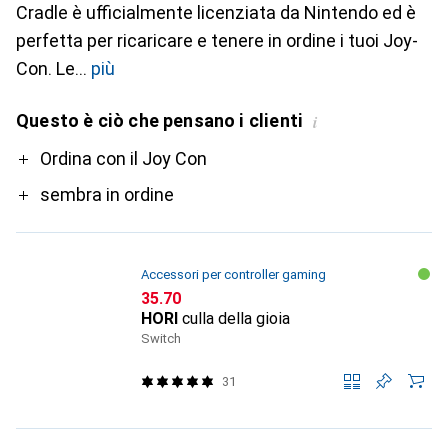
Cradle è ufficialmente licenziata da Nintendo ed è
perfetta per ricaricare e tenere in ordine i tuoi Joy-
Con. Le
più
Questo è ciò che pensano i clienti
i
Pro
Ordina con il Joy Con
sembra in ordine
Accessori per controller gaming
CHF
35.70
HORI
culla della gioia
Switch
31