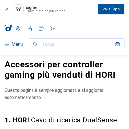
digitec
Vai all'app
Trova e ordina più veloce
Impostazioni
Conto cliente
Liste di confronto
Liste dei desideri
Carrello
Categoria Navigazione
Menu
Cerca
Accessori per controller
gaming più venduti di HORI
Questa pagina è sempre aggiornata e si aggiorna
i
automaticamente.
1. HORI
Cavo di ricarica DualSense