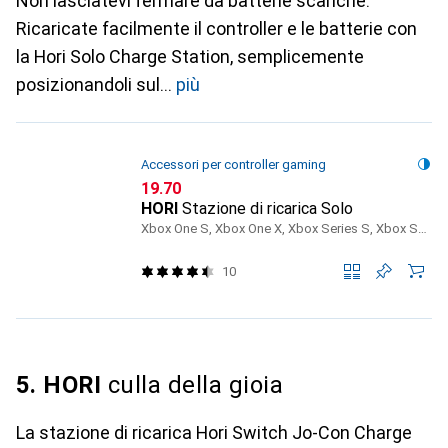
Non lasciatevi fermare da batterie scariche.
Ricaricate facilmente il controller e le batterie con
la Hori Solo Charge Station, semplicemente
posizionandoli sul
più
Accessori per controller gaming
CHF
19.70
HORI
Stazione di ricarica Solo
Xbox One S, Xbox One X, Xbox Series S, Xbox Series X
10
5. HORI
culla della gioia
La stazione di ricarica Hori Switch Jo-Con Charge