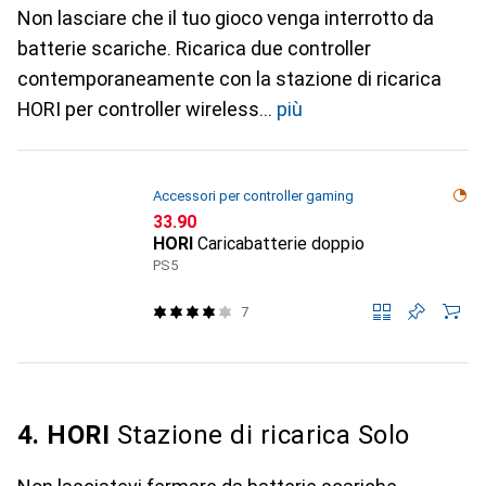
Non lasciare che il tuo gioco venga interrotto da
batterie scariche. Ricarica due controller
contemporaneamente con la stazione di ricarica
HORI per controller wireless
più
Accessori per controller gaming
CHF
33.90
HORI
Caricabatterie doppio
PS5
7
4. HORI
Stazione di ricarica Solo