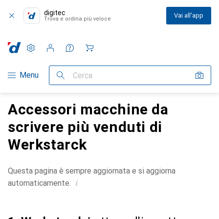
digitec
Vai all'app
Trova e ordina più veloce
Impostazioni
Conto cliente
Liste di confronto
Liste dei desideri
Carrello
Categoria Navigazione
Menu
Cerca
Accessori macchine da
scrivere più venduti di
Werkstarck
Questa pagina è sempre aggiornata e si aggiorna
i
automaticamente.